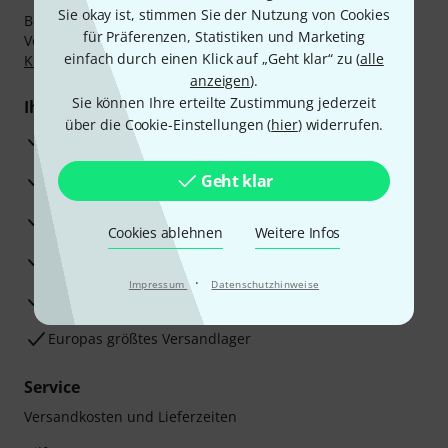
Sie okay ist, stimmen Sie der Nutzung von Cookies
Bezahlen Sie vertraulich und sicher per Nachnahme,
für Präferenzen, Statistiken und Marketing
Vorkasse, PayPal, Amazon Pay,
Klarna Sofort bezahlen
,
einfach durch einen Klick auf „Geht klar“ zu (
alle
Klarna Ratenzahlung
oder Kreditkarte.
anzeigen
).
Sie können Ihre erteilte Zustimmung jederzeit
Ihre Vorteile
über die Cookie-Einstellungen (
hier
) widerrufen.
3 Jahre Thomann Garantie
30 Tage Money-Back-Garantie
Geht klar
Reparaturservice
Cookies ablehnen
Weitere Infos
Beratung durch Fachexperten
·
Impressum
Datenschutzhinweise
Zufriedenheitsgarantie
Europas größtes Versandlager
Service
Versandkosten und Lieferzeiten