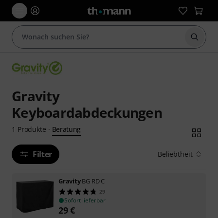
Suche 
Gravity
Keyboardabdeckungen
Beratung
1
Produkte
·
Filter
Beliebtheit
Gravity
BG RD C
29
Sofort lieferbar
29
€