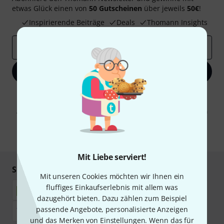
etwas Glück einen von
50 Gutscheinen
über jeweils
50€
!
Inspirierende Beiträge
Deals
Thomann Insights
E-Mail-Adresse
*
Jetzt anmelden
Mit Klick auf „Jetzt anmelden“ stimmen Sie dem Erhalt von E-Mail-
Werbung und einer Messung des E-Mail-Nutzungsverhaltens zu. Die
Abmeldung ist jederzeit möglich. Weitere Informationen finden Sie in
unseren
Datenschutzhinweisen
.
* Pflichtfeld
Mit Liebe serviert!
Sicher einkaufen & bezahlen
Mit unseren Cookies möchten wir Ihnen ein
fluffiges Einkaufserlebnis mit allem was
dazugehört bieten. Dazu zählen zum Beispiel
passende Angebote, personalisierte Anzeigen
und das Merken von Einstellungen. Wenn das für