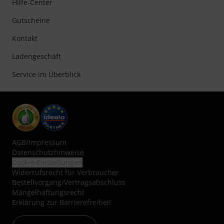
Hilfe-Center
Gutscheine
Kontakt
Ladengeschäft
Service im Überblick
AGB
/
Impressum
Datenschutzhinweise
Cookie-Einstellungen
Widerrufsrecht für Verbraucher
Bestellvorgang/Vertragsabschluss
Mängelhaftungsrecht
Erklärung zur Barrierefreiheit