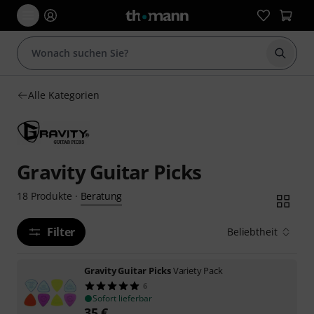
Suche 
Alle Kategorien
Gravity Guitar Picks
Beratung
18
Produkte
·
Filter
Beliebtheit
Gravity Guitar Picks
Variety Pack
6
Sofort lieferbar
35
€