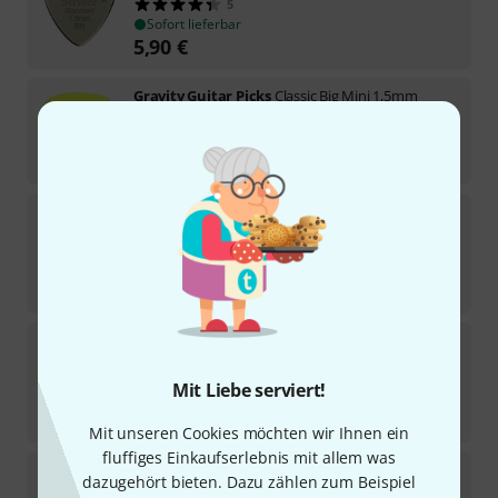
5
Sofort lieferbar
5,90
€
Gravity Guitar Picks
Classic Big Mini 1,5mm
6
Sofort lieferbar
5,90
€
Gravity Guitar Picks
Striker RH Speed Bevels
2,0mm
2
Sofort lieferbar
5,90
€
Gravity Guitar Picks
Striker RH Speed Bevels
3,0mm
5
Mit Liebe serviert!
Sofort lieferbar
5,90
€
Mit unseren Cookies möchten wir Ihnen ein
fluffiges Einkaufserlebnis mit allem was
Gravity Guitar Picks
Classic Standard 2,0mm
dazugehört bieten. Dazu zählen zum Beispiel
6