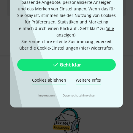
passende Angebote, personalisierte Anzeigen
Sofort lieferbar
und das Merken von Einstellungen. Wenn das für
5,90
€
Sie okay ist, stimmen Sie der Nutzung von Cookies
für Präferenzen, Statistiken und Marketing
einfach durch einen Klick auf „Geht klar“ zu (
alle
Kostenloser Versand ab 29 €
anzeigen
).
Alle Preise inkl. MwSt.
Sie können Ihre erteilte Zustimmung jederzeit
über die Cookie-Einstellungen (
hier
) widerrufen.
Geht klar
Gefällt Ihnen, was Sie sehen?
Cookies ablehnen
Weitere Infos
Teilen
Hilfe & Feedback
·
Impressum
Datenschutzhinweise