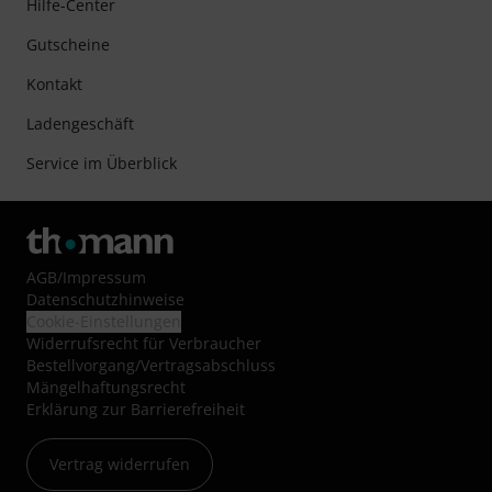
Hilfe-Center
Gutscheine
Kontakt
Ladengeschäft
Service im Überblick
AGB
/
Impressum
Datenschutzhinweise
Cookie-Einstellungen
Widerrufsrecht für Verbraucher
Bestellvorgang/Vertragsabschluss
Mängelhaftungsrecht
Erklärung zur Barrierefreiheit
Vertrag widerrufen