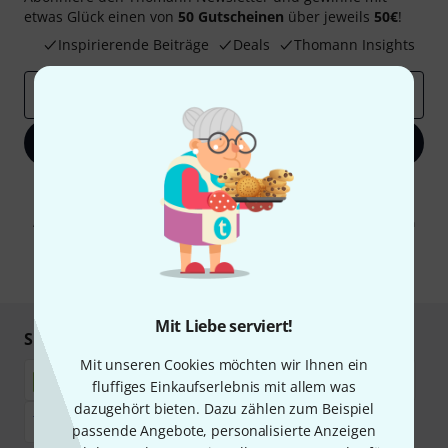
etwas Glück einen von
50 Gutscheinen
über jeweils
50€
!
Inspirierende Beiträge
Deals
Thomann Insights
E-Mail-Adresse
*
Jetzt anmelden
Mit Klick auf „Jetzt anmelden“ stimmen Sie dem Erhalt von E-Mail-
Werbung und einer Messung des E-Mail-Nutzungsverhaltens zu. Die
Abmeldung ist jederzeit möglich. Weitere Informationen finden Sie in
unseren
Datenschutzhinweisen
.
* Pflichtfeld
Mit Liebe serviert!
Sicher einkaufen & bezahlen
Mit unseren Cookies möchten wir Ihnen ein
fluffiges Einkaufserlebnis mit allem was
dazugehört bieten. Dazu zählen zum Beispiel
passende Angebote, personalisierte Anzeigen