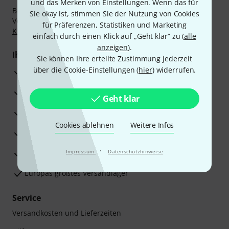
und das Merken von Einstellungen. Wenn das für
Bezahlen Sie vertraulich und sicher per Nachnahme,
Sie okay ist, stimmen Sie der Nutzung von Cookies
Vorkasse, PayPal, Amazon Pay,
Klarna Sofort bezahlen
,
für Präferenzen, Statistiken und Marketing
Klarna Ratenzahlung
oder Kreditkarte.
einfach durch einen Klick auf „Geht klar“ zu (
alle
anzeigen
).
Ihre Vorteile
Sie können Ihre erteilte Zustimmung jederzeit
über die Cookie-Einstellungen (
hier
) widerrufen.
3 Jahre Thomann Garantie
30 Tage Money-Back-Garantie
Geht klar
Reparaturservice
Cookies ablehnen
Weitere Infos
Beratung durch Fachexperten
·
Zufriedenheitsgarantie
Impressum
Datenschutzhinweise
Europas größtes Versandlager
Service
Versandkosten und Lieferzeiten