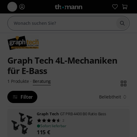
Suche 
Graph Tech 4L-Mechaniken
für E-Bass
Beratung
1
Produkte
·
Filter
Beliebtheit
Graph Tech
GT PRB 4400 B0 Ratio Bass
2
Sofort lieferbar
115
€