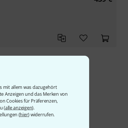
9 €
is mit allem was dazugehört
rte Anzeigen und das Merken von
von Cookies für Präferenzen,
u (
alle anzeigen
).
ellungen (
hier
) widerrufen.