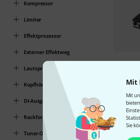
Kompressor
Limiter
Effektprozessor
Externer Effektweg
Lautsprecheranschluss
Mit 
Kopfhöreranschluss
Mit un
DI-Ausgang
biete
Einste
Rackformat
Statis
Sie kö
Tuner-Out