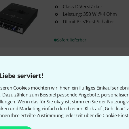
Class D Verstärker
Leistung: 350 W @ 4 Ohm
DI mit Pre/Post Schalter
Sofort lieferbar
Kostenloser Versand ab 2
Alle Preise inkl. MwSt.
Liebe serviert!
seren Cookies möchten wir Ihnen ein fluffiges Einkaufserlebn
n. Dazu zählen zum Beispiel passende Angebote, personalisie
llungen. Wenn das für Sie okay ist, stimmen Sie der Nutzung 
tiken und Marketing einfach durch einen Klick auf „Geht klar“ z
nnen Ihre erteilte Zustimmung jederzeit über die Cookie-Einst