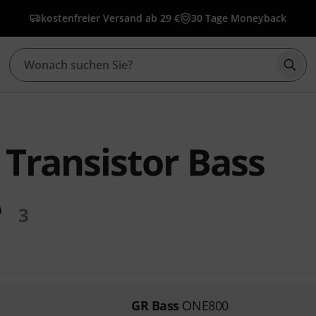
kostenfreier Versand ab 29 €
30 Tage Moneyback
Such
 Transistor Bass
e
3
GR Bass
ONE800