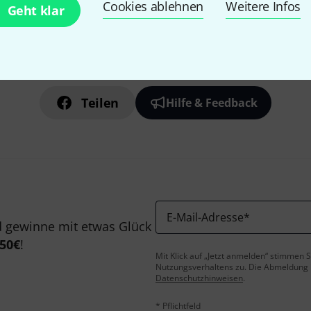
Cookies ablehnen
Weitere Infos
Geht klar
Gefällt Ihnen, was Sie sehen?
Teilen
Hilfe & Feedback
E-Mail-Adresse
*
 gewinne mit etwas Glück
50€
!
Mit Klick auf „Jetzt anmelden“ stimmen
Nutzungsverhaltens zu. Die Abmeldung is
Datenschutzhinweisen
.
* Pflichtfeld