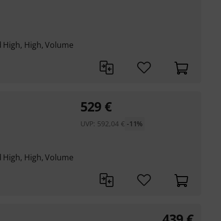
d High, High, Volume
529
€
UVP:
592,04
€
-11%
d High, High, Volume
439
€