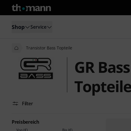
Shop
Service
Transistor Bass Topteile
GR Bass
Topteil
Filter
Preisbereich
Von (€)
Bis (€)