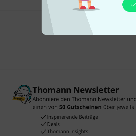
Thomann Newsletter
Abonniere den Thomann Newsletter und
einen von
50 Gutscheinen
über jeweils
Inspirierende Beiträge
Deals
Thomann Insights