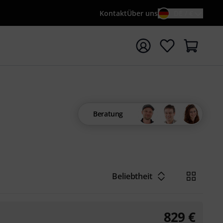
Kontakt
Über uns
DE / €
e mit Suchwort {searchTerm} starten
Beratung
Beliebtheit
829
€