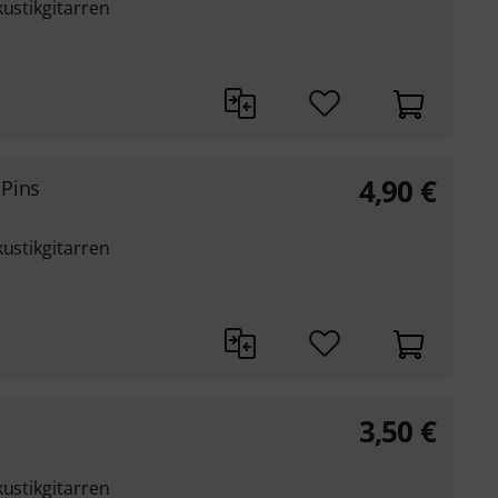
kustikgitarren
4,90
€
 Pins
kustikgitarren
3,50
€
kustikgitarren