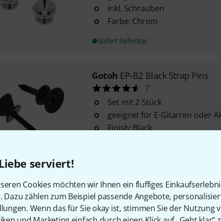
inkl. Schrauben
Farbe: Chrom
Sofort lieferbar
Gotoh
EP-B2 Black Strap Pins
7
Set mit 2 Stück
geeignet für E-Gitarren oder A
Finish: Black
Sofort lieferbar
Liebe serviert!
Gotoh
EP-B1 Nickel Strap Pins
seren Cookies möchten wir Ihnen ein fluffiges Einkaufserlebn
12
n. Dazu zählen zum Beispiel passende Angebote, personalisie
llungen. Wenn das für Sie okay ist, stimmen Sie der Nutzung 
geeignet für E-Gitarren oder A
tiken und Marketing einfach durch einen Klick auf „Geht klar“ z