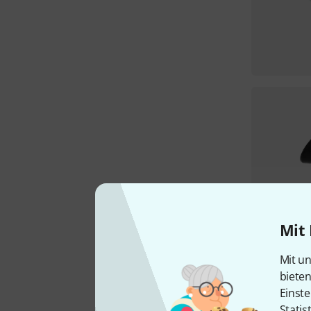
Mit 
Mit un
biete
Einste
Statis