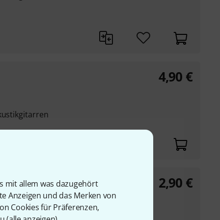
4,90
€
kustikgitarren
2,90
€
is mit allem was dazugehört
rte Anzeigen und das Merken von
von Cookies für Präferenzen,
kustikgitarren
u (
alle anzeigen
).