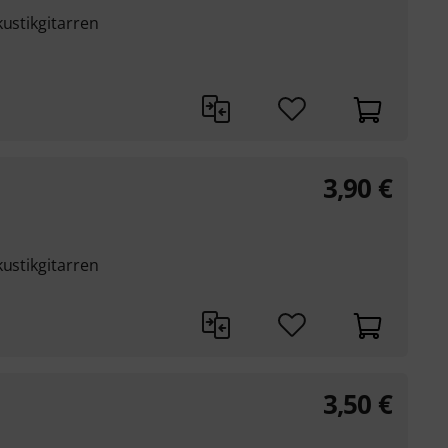
kustikgitarren
3,90
€
kustikgitarren
3,50
€