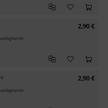
2,90
€
kustikgitarren
2,90
€
ns
kustikgitarren