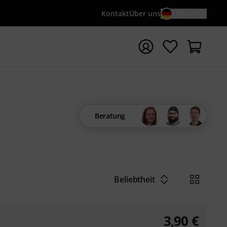
Kontakt
Über uns
DE / €
e mit Suchwort {searchTerm} starten
Beratung
Beliebtheit
3,90
€