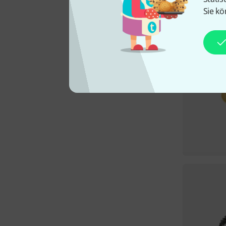
Sie kö