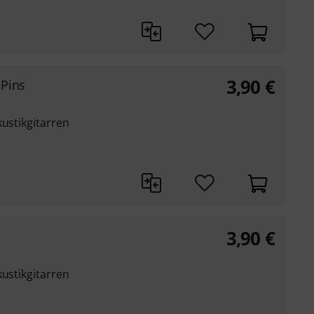
3,90
€
 Pins
kustikgitarren
3,90
€
kustikgitarren