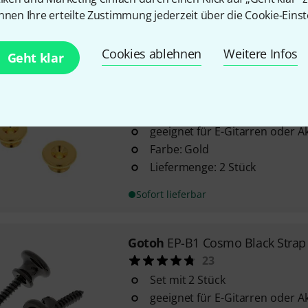
Farbe: Nickel
nnen Ihre erteilte Zustimmung jederzeit über die Cookie-Einst
inkl. Schrauben
Sofort lieferbar
Cookies ablehnen
Weitere Infos
Geht klar
Gotoh
EP-B3 Gold Strap Pins
26
geeignet für E-Gitarren oder A
Farbe: Gold
Liefermenge: 2 Stück
Sofort lieferbar
Gotoh
EP-B1 Cosmo Black Strap
23
Set mit 2 Stück
geeignet für E-Gitarren oder A