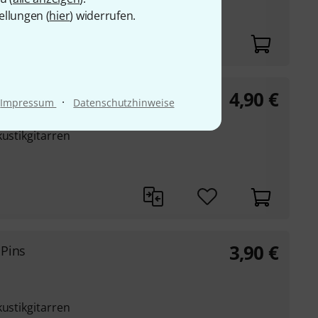
ellungen (
hier
) widerrufen.
4,90
€
·
Impressum
Datenschutzhinweise
kustikgitarren
3,90
€
 Pins
kustikgitarren