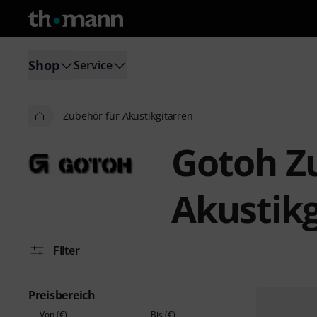
Shop
Service
Zubehör für Akustikgitarren
Gotoh Z
Akustikg
Filter
Preisbereich
Von (€)
Bis (€)