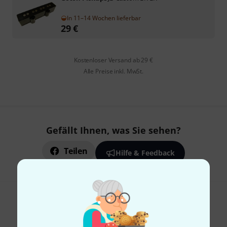
In 11–14 Wochen lieferbar
29
€
Kostenloser Versand ab 29 €
Alle Preise inkl. MwSt.
Gefällt Ihnen, was Sie sehen?
Teilen
Hilfe & Feedback