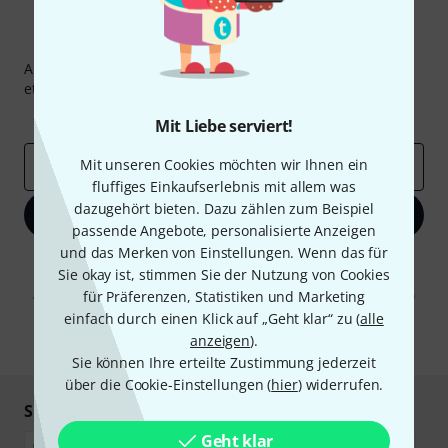
Thomann Newsletter
Abonniere den Thomann Newsletter und gewinne mit
etwas Glück einen von
50 Gutscheinen
über jeweils
50€
!
Inspirierende Beiträge
Deals
Thomann Insights
Mit Liebe serviert!
Mit unseren Cookies möchten wir Ihnen ein
E-Mail-Adresse
*
fluffiges Einkaufserlebnis mit allem was
dazugehört bieten. Dazu zählen zum Beispiel
Jetzt anmelden
passende Angebote, personalisierte Anzeigen
und das Merken von Einstellungen. Wenn das für
Mit Klick auf „Jetzt anmelden“ stimmen Sie dem Erhalt von E-Mail-
Sie okay ist, stimmen Sie der Nutzung von Cookies
Werbung und einer Messung des E-Mail-Nutzungsverhaltens zu. Die
Abmeldung ist jederzeit möglich. Weitere Informationen finden Sie in
für Präferenzen, Statistiken und Marketing
unseren
Datenschutzhinweisen
.
einfach durch einen Klick auf „Geht klar“ zu (
alle
anzeigen
).
* Pflichtfeld
Sie können Ihre erteilte Zustimmung jederzeit
über die Cookie-Einstellungen (
hier
) widerrufen.
Sicher einkaufen & bezahlen
Geht klar