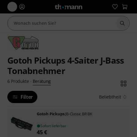
Suche 
Gotoh Pickups 4-Saiter J-Bass
Tonabnehmer
Beratung
6
Produkte
·
Filter
Beliebtheit
Gotoh Pickups
JB-Classic BR BK
Sofort lieferbar
45
€