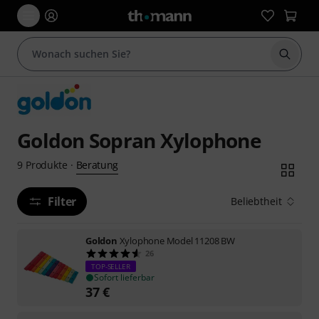
Suche 
Goldon Sopran Xylophone
Beratung
9
Produkte
·
Filter
Beliebtheit
Goldon
Xylophone Model 11208 BW
26
TOP-SELLER
Sofort lieferbar
37
€