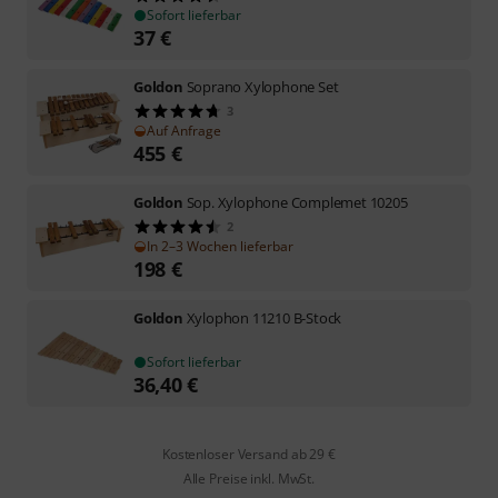
Sofort lieferbar
37
€
Goldon
Soprano Xylophone Set
3
Auf Anfrage
455
€
Goldon
Sop. Xylophone Complemet 10205
2
In 2–3 Wochen lieferbar
198
€
Goldon
Xylophon 11210 B-Stock
Sofort lieferbar
36,40
€
Kostenloser Versand ab 29 €
Alle Preise inkl. MwSt.