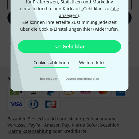
für Präferenzen, Statistiken und Marketing
E-Mail-Adresse
*
einfach durch einen Klick auf „Geht klar“ zu (
alle
anzeigen
).
Jetzt anmelden
Sie können Ihre erteilte Zustimmung jederzeit
über die Cookie-Einstellungen (
hier
) widerrufen.
Mit Klick auf „Jetzt anmelden“ stimmen Sie dem Erhalt von E-Mail-
Werbung und einer Messung des E-Mail-Nutzungsverhaltens zu. Die
Abmeldung ist jederzeit möglich. Weitere Informationen finden Sie in
Geht klar
unseren
Datenschutzhinweisen
.
* Pflichtfeld
Cookies ablehnen
Weitere Infos
Sicher einkaufen & bezahlen
·
Impressum
Datenschutzhinweise
Bezahlen Sie vertraulich und sicher per Nachnahme,
Vorkasse, PayPal, Amazon Pay,
Klarna Sofort bezahlen
,
Klarna Ratenzahlung
oder Kreditkarte.