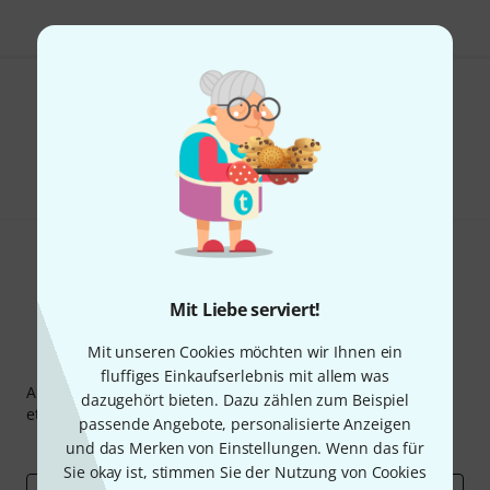
Gefällt Ihnen, was Sie sehen?
Teilen
Hilfe & Feedback
Mit Liebe serviert!
Mit unseren Cookies möchten wir Ihnen ein
Thomann Newsletter
fluffiges Einkaufserlebnis mit allem was
Abonniere den Thomann Newsletter und gewinne mit
dazugehört bieten. Dazu zählen zum Beispiel
etwas Glück einen von
50 Gutscheinen
über jeweils
50€
!
passende Angebote, personalisierte Anzeigen
Inspirierende Beiträge
Deals
Thomann Insights
und das Merken von Einstellungen. Wenn das für
Sie okay ist, stimmen Sie der Nutzung von Cookies