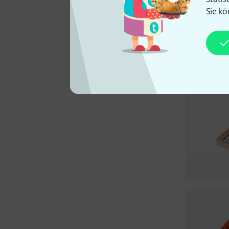
Sie kö