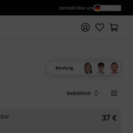
Kontakt
Über uns
DE / €
e mit Suchwort {searchTerm} starten
Beratung
Beliebtheit
37
€
8 BW