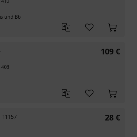
1410
Fis und Bb
109
€
8
1408
28
€
l 11157