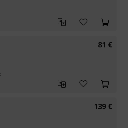
81
€
z
139
€