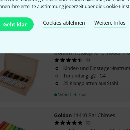
18 Teile in einer Holzbox
nnen Ihre erteilte Zustimmung jederzeit über die Cookie-Einst
Maße der Box: 47 x 26 x 7,5 cm
Modell 30140
Cookies ablehnen
Weitere Infos
Geht klar
Sofort lieferbar
Goldon
Metalophone Model 110
44
Kinder- und Einsteiger-Instru
Tonumfang: g2 - G4
25 Klangplatten aus Stahl
Sofort lieferbar
Goldon
11410 Bar Chimes
32