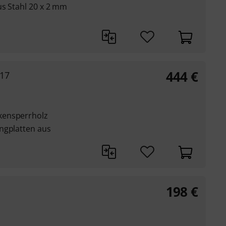
us Stahl 20 x 2 mm
444
€
617
kensperrholz
ngplatten aus
198
€