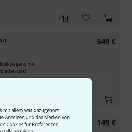
549
€
0610
Musikwagens mit
hubladen und
 mit Aluminium
is mit allem was dazugehört
rte Anzeigen und das Merken von
149
€
od Box
von Cookies für Präferenzen,
u (
alle anzeigen
).