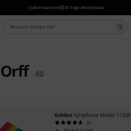
3 Jahre Garantie
30 Tage Moneyback
Such
Orff
80
Goldon
Xylophone Model 1120
26
Modell 11208