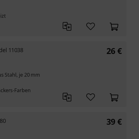
izt
26
€
del 11038
s Stahl, je 20 mm
ackers-Farben
39
€
80