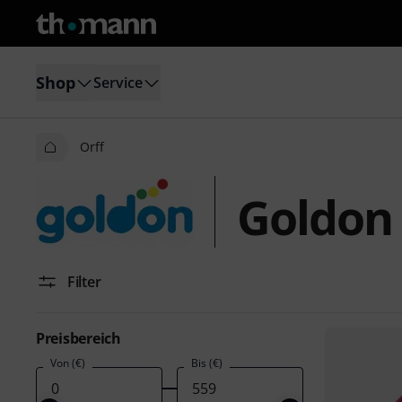
Shop
Service
Orff
Goldon 
Filter
Preisbereich
Von (€)
Bis (€)