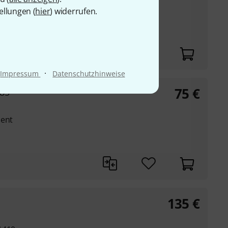
ellungen (
hier
) widerrufen.
·
Impressum
Datenschutzhinweise
75
€
85
ment
135
€