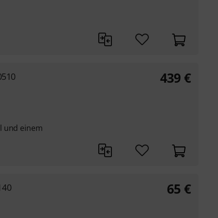
439
€
0510
l und einem
65
€
140