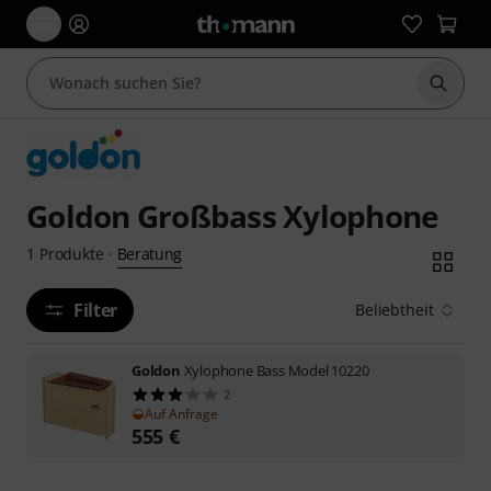
Suche 
Goldon Großbass Xylophone
Beratung
1
Produkte
·
Filter
Beliebtheit
Goldon
Xylophone Bass Model 10220
2
Auf Anfrage
555
€