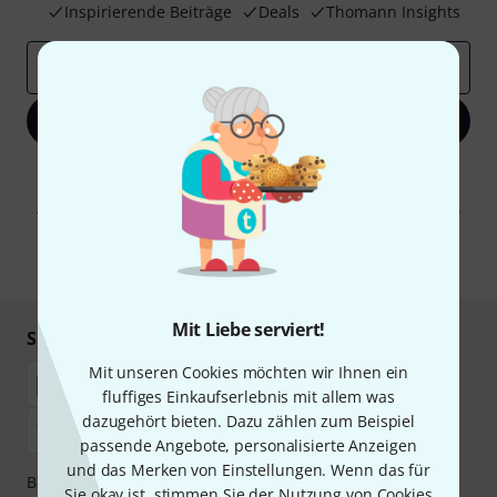
Inspirierende Beiträge
Deals
Thomann Insights
E-Mail-Adresse
*
Jetzt anmelden
Mit Klick auf „Jetzt anmelden“ stimmen Sie dem Erhalt von E-Mail-
Werbung und einer Messung des E-Mail-Nutzungsverhaltens zu. Die
Abmeldung ist jederzeit möglich. Weitere Informationen finden Sie in
unseren
Datenschutzhinweisen
.
* Pflichtfeld
Mit Liebe serviert!
Sicher einkaufen & bezahlen
Mit unseren Cookies möchten wir Ihnen ein
fluffiges Einkaufserlebnis mit allem was
dazugehört bieten. Dazu zählen zum Beispiel
passende Angebote, personalisierte Anzeigen
und das Merken von Einstellungen. Wenn das für
Bezahlen Sie vertraulich und sicher per Nachnahme,
Sie okay ist, stimmen Sie der Nutzung von Cookies