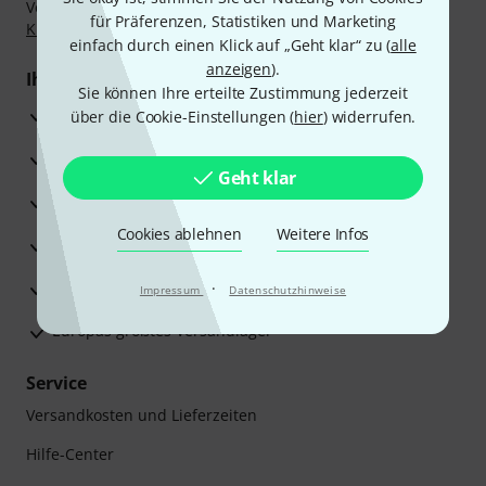
Vorkasse, PayPal, Amazon Pay,
Klarna Sofort bezahlen
,
für Präferenzen, Statistiken und Marketing
Klarna Ratenzahlung
oder Kreditkarte.
einfach durch einen Klick auf „Geht klar“ zu (
alle
anzeigen
).
Ihre Vorteile
Sie können Ihre erteilte Zustimmung jederzeit
3 Jahre Thomann Garantie
über die Cookie-Einstellungen (
hier
) widerrufen.
30 Tage Money-Back-Garantie
Geht klar
Reparaturservice
Cookies ablehnen
Weitere Infos
Beratung durch Fachexperten
Zufriedenheitsgarantie
·
Impressum
Datenschutzhinweise
Europas größtes Versandlager
Service
Versandkosten und Lieferzeiten
Hilfe-Center