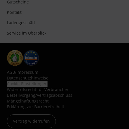
Gutscheine
Kontakt
Ladengeschäft
Service im Überblick
AGB
/
Impressum
Datenschutzhinweise
Cookie-Einstellungen
Widerrufsrecht für Verbraucher
Bestellvorgang/Vertragsabschluss
Mängelhaftungsrecht
Erklärung zur Barrierefreiheit
Vertrag widerrufen