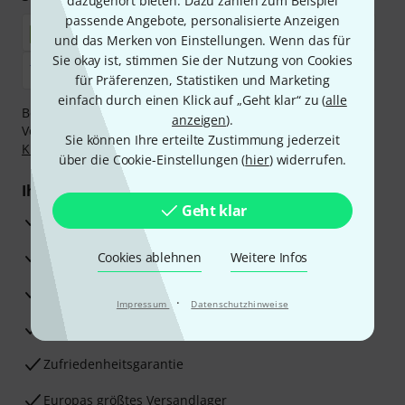
dazugehört bieten. Dazu zählen zum Beispiel
passende Angebote, personalisierte Anzeigen
und das Merken von Einstellungen. Wenn das für
Sie okay ist, stimmen Sie der Nutzung von Cookies
für Präferenzen, Statistiken und Marketing
einfach durch einen Klick auf „Geht klar“ zu (
alle
Bezahlen Sie vertraulich und sicher per Nachnahme,
anzeigen
).
Vorkasse, PayPal, Amazon Pay,
Klarna Sofort bezahlen
,
Sie können Ihre erteilte Zustimmung jederzeit
Klarna Ratenzahlung
oder Kreditkarte.
über die Cookie-Einstellungen (
hier
) widerrufen.
Ihre Vorteile
Geht klar
3 Jahre Thomann Garantie
30 Tage Money-Back-Garantie
Cookies ablehnen
Weitere Infos
Reparaturservice
·
Impressum
Datenschutzhinweise
Beratung durch Fachexperten
Zufriedenheitsgarantie
Europas größtes Versandlager