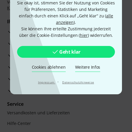
Vorkasse, PayPal, Amazon Pay,
Klarna Sofort bezahlen
,
Sie okay ist, stimmen Sie der Nutzung von Cookies
Klarna Ratenzahlung
oder Kreditkarte.
für Präferenzen, Statistiken und Marketing
einfach durch einen Klick auf „Geht klar“ zu (
alle
Ihre Vorteile
anzeigen
).
Sie können Ihre erteilte Zustimmung jederzeit
3 Jahre Thomann Garantie
über die Cookie-Einstellungen (
hier
) widerrufen.
30 Tage Money-Back-Garantie
Geht klar
Reparaturservice
Beratung durch Fachexperten
Cookies ablehnen
Weitere Infos
Zufriedenheitsgarantie
·
Impressum
Datenschutzhinweise
Europas größtes Versandlager
Service
Versandkosten und Lieferzeiten
Hilfe-Center