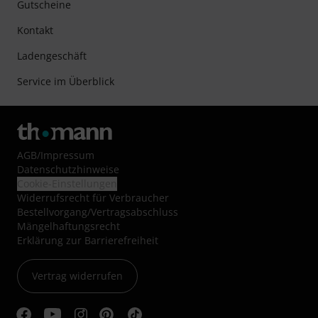
Gutscheine
Kontakt
Ladengeschäft
Service im Überblick
AGB
/
Impressum
Datenschutzhinweise
Cookie-Einstellungen
Widerrufsrecht für Verbraucher
Bestellvorgang/Vertragsabschluss
Mängelhaftungsrecht
Erklärung zur Barrierefreiheit
Vertrag widerrufen