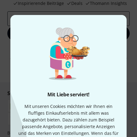
Inspirierende Beiträge
Deals
Thomann Insights
E-Mail-Adresse
*
Jetzt anmelden
Mit Klick auf „Jetzt anmelden“ stimmen Sie dem Erhalt von E-Mail-
Werbung und einer Messung des E-Mail-Nutzungsverhaltens zu. Die
Abmeldung ist jederzeit möglich. Weitere Informationen finden Sie in
unseren
Datenschutzhinweisen
.
* Pflichtfeld
Sicher einkaufen & bezahlen
Mit Liebe serviert!
Mit unseren Cookies möchten wir Ihnen ein
fluffiges Einkaufserlebnis mit allem was
dazugehört bieten. Dazu zählen zum Beispiel
passende Angebote, personalisierte Anzeigen
Bezahlen Sie vertraulich und sicher per Nachnahme,
und das Merken von Einstellungen. Wenn das für