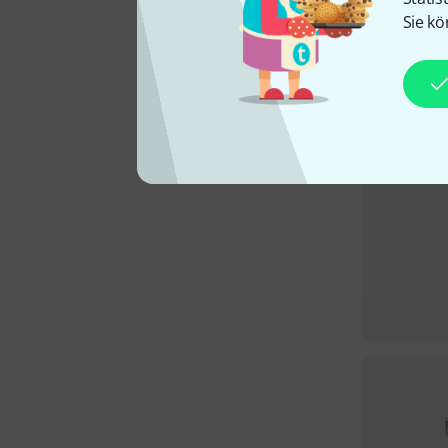
Sie kö