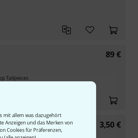
89
€
p Tailpieces
ndig, einfach in den
ülsen festschrauben
is mit allem was dazugehört
3,50
€
rte Anzeigen und das Merken von
d
von Cookies für Präferenzen,
u (
alle anzeigen
).