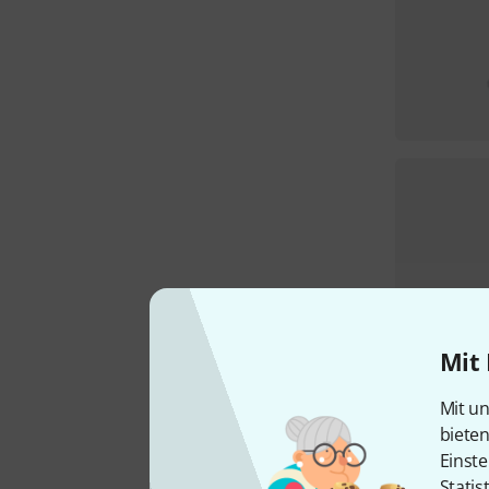
Mit 
Mit un
biete
Einste
Statis