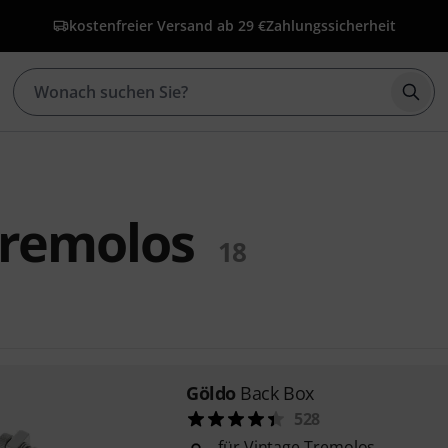
kostenfreier Versand ab 29 €
Zahlungssicherheit
Such
Tremolos
18
Göldo
Back Box
528
für Vintage Tremolos