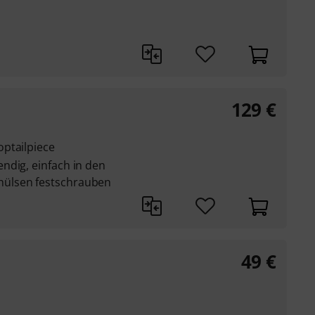
129
€
ptailpiece
ndig, einfach in den
ülsen festschrauben
49
€