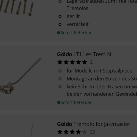
Lagerschrauben zum Free Floa
Tremolos
gerillt
vernickelt
Sofort lieferbar
Göldo
LT1 Les Trem N
2
für Modelle mit Stoptailpiece
Montage an den Bolzen des Sto
kein Bohren oder Fräsen notwe
beiden vorhandenen Gewindeh
Sofort lieferbar
Göldo
Tremolo for Jazzmaster
23