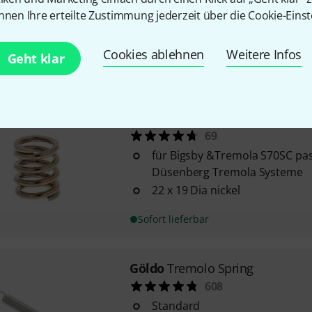
extrahart
nnen Ihre erteilte Zustimmung jederzeit über die Cookie-Einst
z.B. für 7-saitige Gitarren, Dro
Stückpreis
Cookies ablehnen
Weitere Infos
Geht klar
Sofort lieferbar
Göldo
Spring f.Bigsby & Tremol
69
für Bigsby &Tremola S70SC pas
Düsenberg Tremola Systeme
22 x 19 Dia nickel
Sofort lieferbar
Göldo
Tremolo Spring
608
Standard