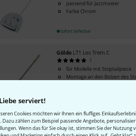
passend für Jazzmaster
Farbe Chrom
Sofort lieferbar
Göldo
LT1 Les Trem C
1
für Modelle mit Stoptailpiece
Montage an den Bolzen des Sto
kein Bohren oder Fräsen notwe
beiden vorhandenen Gewindeh
Liebe serviert!
Sofort lieferbar
seren Cookies möchten wir Ihnen ein fluffiges Einkaufserlebn
n. Dazu zählen zum Beispiel passende Angebote, personalisie
Göldo
Tremolo Spring Extra Har
llungen. Wenn das für Sie okay ist, stimmen Sie der Nutzung 
385
tiken und Marketing einfach durch einen Klick auf „Geht klar“ z