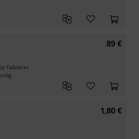
89
€
p Tailpieces
endig
1,80
€