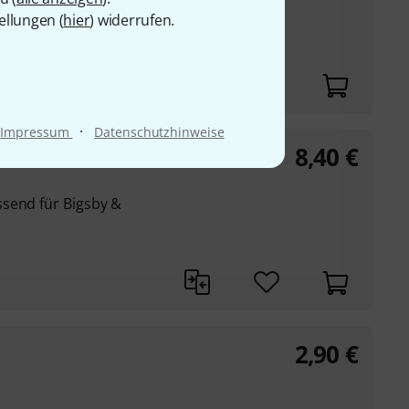
ellungen (
hier
) widerrufen.
ppings etc.
·
Impressum
Datenschutzhinweise
8,40
€
a
send für Bigsby &
2,90
€