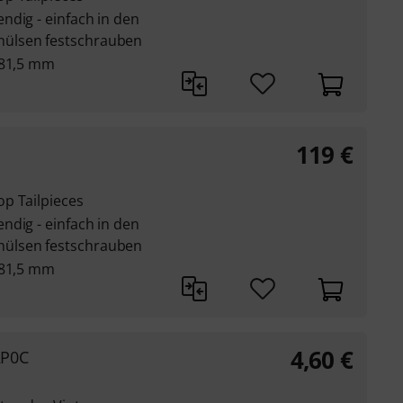
ndig - einfach in den
ülsen festschrauben
 81,5 mm
119
€
p Tailpieces
ndig - einfach in den
ülsen festschrauben
 81,5 mm
4,60
€
RP0C