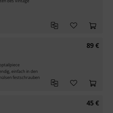
ten des Vintage
89
€
ptailpiece
ndig, einfach in den
ülsen festschrauben
45
€