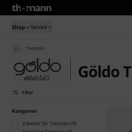
Shop
Service
Tremolos
Göldo 
Filter
Kategorien
Zubehör für Tremolos
(9)
Single Cut Tremolos
(7)