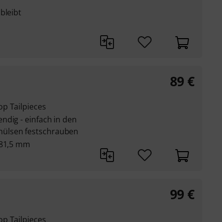
bleibt
89
€
p Tailpieces
ndig - einfach in den
ülsen festschrauben
 81,5 mm
99
€
p Tailpieces