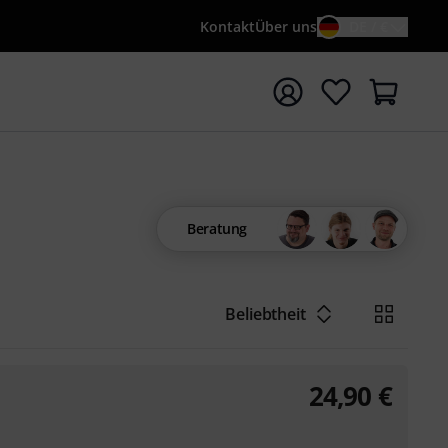
Kontakt
Über uns
DE / €
e mit Suchwort {searchTerm} starten
Beratung
Beliebtheit
24,90
€