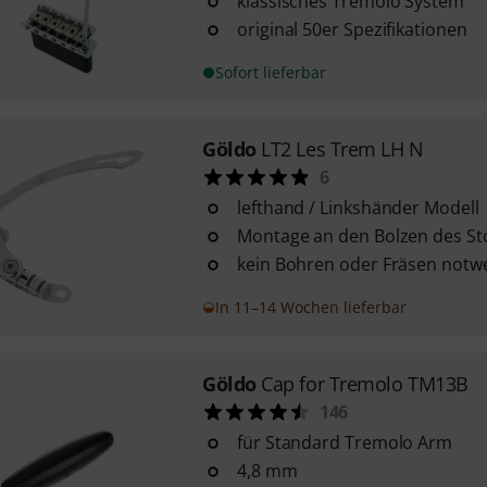
klassisches Tremolo System
original 50er Spezifikationen
Sofort lieferbar
Göldo
LT2 Les Trem LH N
6
lefthand / Linkshänder Modell
Montage an den Bolzen des Sto
kein Bohren oder Fräsen notw
In 11–14 Wochen lieferbar
Göldo
Cap for Tremolo TM13B
146
für Standard Tremolo Arm
4,8 mm