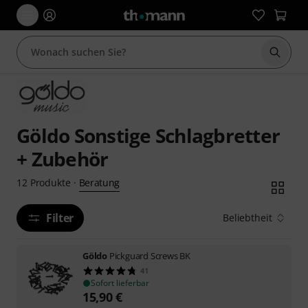
Suche 
Göldo Sonstige Schlagbretter
+ Zubehör
Beratung
12
Produkte
·
Filter
Beliebtheit
Göldo
Pickguard Screws BK
41
Sofort lieferbar
15,90
€