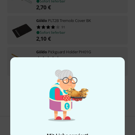
Sofort lieferbar
2,70
€
Göldo
PLT2B Tremolo Cover BK
91
Sofort lieferbar
2,10
€
Göldo
Pickguard Holder PH01G
3
Sofort lieferbar
10,50
€
Kostenloser Versand ab 29 €
Alle Preise inkl. MwSt.
Gefällt Ihnen, was Sie sehen?