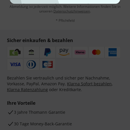
Werbung und einer Messung des E-Mail-Nutzungsverhaltens zu. Die
Abmeldung ist jederzeit möglich. Weitere Informationen finden Sie in
unseren
Datenschutzhinweisen
.
* Pflichtfeld
Sicher einkaufen & bezahlen
Bezahlen Sie vertraulich und sicher per Nachnahme,
Vorkasse, PayPal, Amazon Pay,
Klarna Sofort bezahlen
,
Klarna Ratenzahlung
oder Kreditkarte.
Ihre Vorteile
3 Jahre Thomann Garantie
30 Tage Money-Back-Garantie