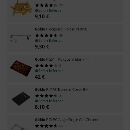
23
Sofort lieferbar
9,10
€
Göldo
Pickguard Holder PH01C
49
Sofort lieferbar
9,30
€
Göldo
PG51T Pickguard Blank TT
8
Sofort lieferbar
42
€
Göldo
PLT4B Tremolo Cover BK
31
Sofort lieferbar
8,10
€
Göldo
PGLPC Angle Single Cut Chrome
53