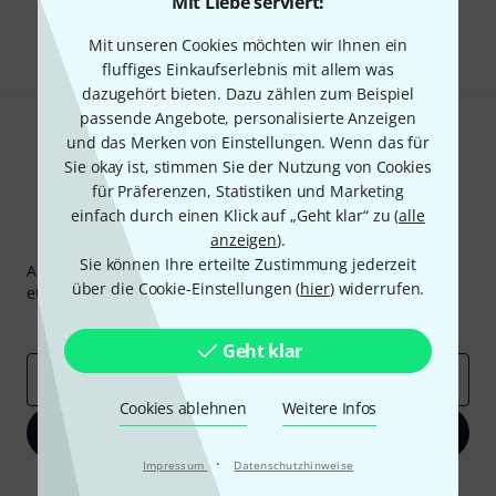
Mit Liebe serviert!
Teilen
Hilfe & Feedback
Mit unseren Cookies möchten wir Ihnen ein
fluffiges Einkaufserlebnis mit allem was
dazugehört bieten. Dazu zählen zum Beispiel
passende Angebote, personalisierte Anzeigen
und das Merken von Einstellungen. Wenn das für
Sie okay ist, stimmen Sie der Nutzung von Cookies
für Präferenzen, Statistiken und Marketing
einfach durch einen Klick auf „Geht klar“ zu (
alle
Thomann Newsletter
anzeigen
).
Sie können Ihre erteilte Zustimmung jederzeit
Abonniere den Thomann Newsletter und gewinne mit
über die Cookie-Einstellungen (
hier
) widerrufen.
etwas Glück einen von
50 Gutscheinen
über jeweils
50€
!
Inspirierende Beiträge
Deals
Thomann Insights
Geht klar
E-Mail-Adresse
*
Cookies ablehnen
Weitere Infos
Jetzt anmelden
·
Impressum
Datenschutzhinweise
Mit Klick auf „Jetzt anmelden“ stimmen Sie dem Erhalt von E-Mail-