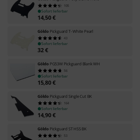
105
Sofort lieferbar
14,50
€
Göldo
Pickguard T- White Pearl
43
Sofort lieferbar
32
€
Göldo
PG53W Pickguard Blank WH
56
Sofort lieferbar
15,80
€
Göldo
Pickguard Single Cut BK
164
Sofort lieferbar
14,90
€
Göldo
Pickguard ST HSS BK
53