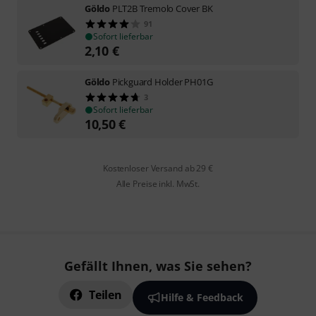
Göldo
PLT2B Tremolo Cover BK
91
Sofort lieferbar
2,10
€
Göldo
Pickguard Holder PH01G
3
Sofort lieferbar
10,50
€
Kostenloser Versand ab 29 €
Alle Preise inkl. MwSt.
Gefällt Ihnen, was Sie sehen?
Teilen
Hilfe & Feedback