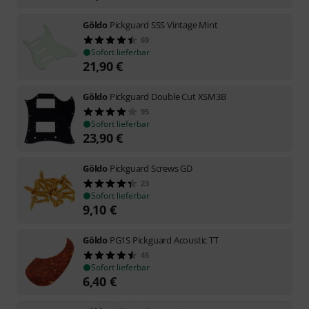
Göldo
Pickguard SSS Vintage Mint
69
Sofort lieferbar
21,90
€
Göldo
Pickguard Double Cut XSM3B
95
Sofort lieferbar
23,90
€
Göldo
Pickguard Screws GD
23
Sofort lieferbar
9,10
€
Göldo
PG1S Pickguard Acoustic TT
45
Sofort lieferbar
6,40
€