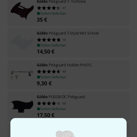
Göldo
Pickguard T- Tortoise
47
Sofort lieferbar
35
€
Göldo
Pickguard T-Style WH 5-Hole
18
Sofort lieferbar
14,50
€
Göldo
Pickguard Holder PH01C
49
Sofort lieferbar
9,30
€
Göldo
PGSGB DC Pickguard
66
Sofort lieferbar
17,50
€
Göldo
PG01B SSS 8 BK
53