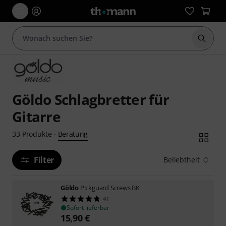
Suche 
Göldo Schlagbretter für
Gitarre
Beratung
33
Produkte
·
Filter
Beliebtheit
Göldo
Pickguard Screws BK
41
Sofort lieferbar
15,90
€