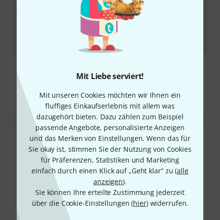
Göldo
Tunomatic Roller Bridg B-Stock
Produkt ist ausverkauft
42,80
€
-16%
30-Tage-Bestpreis
:
51
€
Kostenloser Versand ab 29 €
Mit Liebe serviert!
Alle Preise inkl. MwSt.
Mit unseren Cookies möchten wir Ihnen ein
fluffiges Einkaufserlebnis mit allem was
dazugehört bieten. Dazu zählen zum Beispiel
passende Angebote, personalisierte Anzeigen
und das Merken von Einstellungen. Wenn das für
Gefällt Ihnen, was Sie sehen?
Sie okay ist, stimmen Sie der Nutzung von Cookies
für Präferenzen, Statistiken und Marketing
Teilen
Hilfe & Feedback
einfach durch einen Klick auf „Geht klar“ zu (
alle
anzeigen
).
Sie können Ihre erteilte Zustimmung jederzeit
über die Cookie-Einstellungen (
hier
) widerrufen.