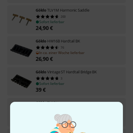
Göldo
TLV1M Harmonic Saddle
200
Sofort lieferbar
24,90
€
Göldo
HW16B Hardtail BK
76
In ca. einer Woche lieferbar
26,90
€
Göldo
Vintage ST Hardtail Bridge BK
3
Sofort lieferbar
39
€
Göldo
TV13N
78
Sofort lieferbar
12,90
€