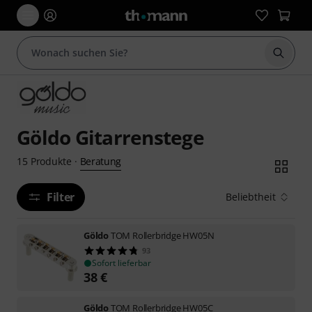
Suche 
Göldo Gitarrenstege
Beratung
15
Produkte
·
Filter
Beliebtheit
Göldo
TOM Rollerbridge HW05N
93
Sofort lieferbar
38
€
Göldo
TOM Rollerbridge HW05C