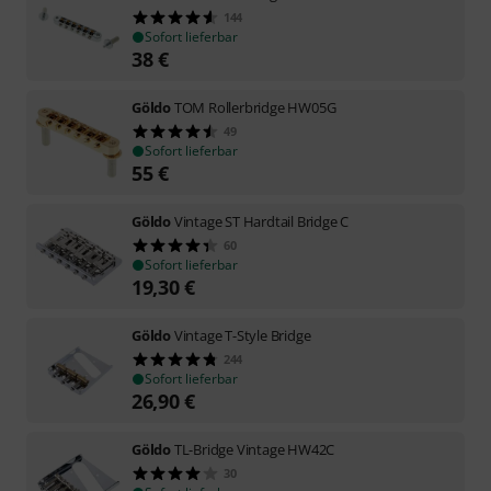
144
Sofort lieferbar
38
€
Göldo
TOM Rollerbridge HW05G
49
Sofort lieferbar
55
€
Göldo
Vintage ST Hardtail Bridge C
60
Sofort lieferbar
19,30
€
Göldo
Vintage T-Style Bridge
244
Sofort lieferbar
26,90
€
Göldo
TL-Bridge Vintage HW42C
30