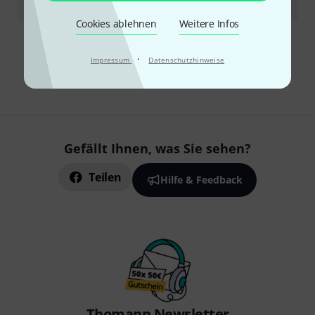
1,10
€
Cookies ablehnen
Weitere Infos
Kostenloser Versand ab 29 €
·
Impressum
Datenschutzhinweise
Alle Preise inkl. MwSt.
Gefällt Ihnen, was Sie sehen?
Teilen
Hilfe & Feedback
Thomann Newsletter