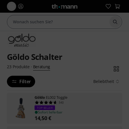
Suche 
Göldo Schalter
Beratung
23
Produkte
·
Filter
Beliebtheit
Göldo
EL002 Toggle
543
TOP-SELLER
Sofort lieferbar
14,50
€