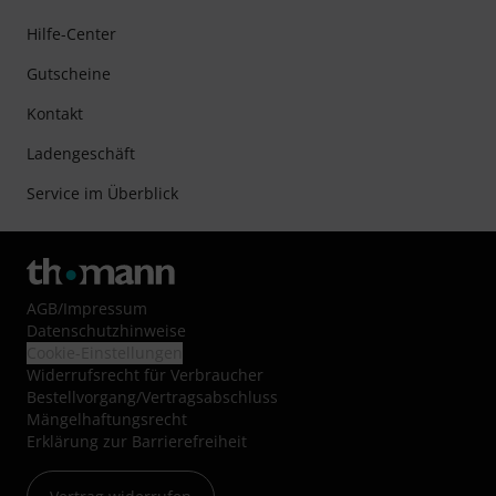
Hilfe-Center
Gutscheine
Kontakt
Ladengeschäft
Service im Überblick
AGB
/
Impressum
Datenschutzhinweise
Cookie-Einstellungen
Widerrufsrecht für Verbraucher
Bestellvorgang/Vertragsabschluss
Mängelhaftungsrecht
Erklärung zur Barrierefreiheit