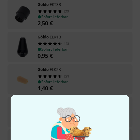
Göldo
EKT3B
219
Sofort lieferbar
2,50
€
Göldo
ELK1B
133
Sofort lieferbar
0,95
€
Göldo
ELK2K
231
Sofort lieferbar
1,40
€
Göldo
ELK3K
122
Sofort lieferbar
1,10
€
Göldo
ELK5K