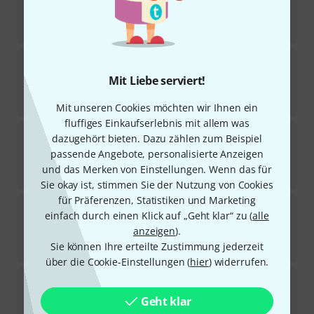
253
Sofort lieferbar
0,90
€
Göldo
ELK2B for 4mm toggles
188
Mit Liebe serviert!
Sofort lieferbar
1,40
€
Mit unseren Cookies möchten wir Ihnen ein
fluffiges Einkaufserlebnis mit allem was
Göldo
ELK5B for Toggle Switch
dazugehört bieten. Dazu zählen zum Beispiel
171
passende Angebote, personalisierte Anzeigen
Sofort lieferbar
und das Merken von Einstellungen. Wenn das für
0,90
€
Sie okay ist, stimmen Sie der Nutzung von Cookies
für Präferenzen, Statistiken und Marketing
Göldo
ELK3B
einfach durch einen Klick auf „Geht klar“ zu (
alle
105
anzeigen
).
Sofort lieferbar
1,10
€
Sie können Ihre erteilte Zustimmung jederzeit
über die Cookie-Einstellungen (
hier
) widerrufen.
Göldo
ELK3W
45
Geht klar
Sofort lieferbar