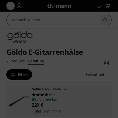
Suche 
Göldo E-Gitarrenhälse
Beratung
2
Produkte
·
Filter
Beliebtheit
Göldo
Neck Paddle RW
8
Sofort lieferbar
229
€
-15%
UVP:
270
€