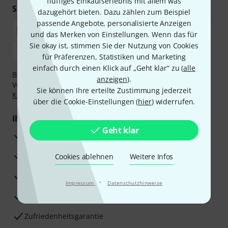
fluffiges Einkaufserlebnis mit allem was
Sicher einkaufen & bezahlen
dazugehört bieten. Dazu zählen zum Beispiel
passende Angebote, personalisierte Anzeigen
und das Merken von Einstellungen. Wenn das für
Sie okay ist, stimmen Sie der Nutzung von Cookies
für Präferenzen, Statistiken und Marketing
einfach durch einen Klick auf „Geht klar“ zu (
alle
Bezahlen Sie vertraulich und sicher per Nachnahme,
anzeigen
).
Vorkasse, PayPal, Amazon Pay,
Klarna Sofort bezahlen
,
Sie können Ihre erteilte Zustimmung jederzeit
Klarna Ratenzahlung
oder Kreditkarte.
über die Cookie-Einstellungen (
hier
) widerrufen.
Ihre Vorteile
Geht klar
3 Jahre Thomann Garantie
30 Tage Money-Back-Garantie
Cookies ablehnen
Weitere Infos
Reparaturservice
·
Impressum
Datenschutzhinweise
Beratung durch Fachexperten
Zufriedenheitsgarantie