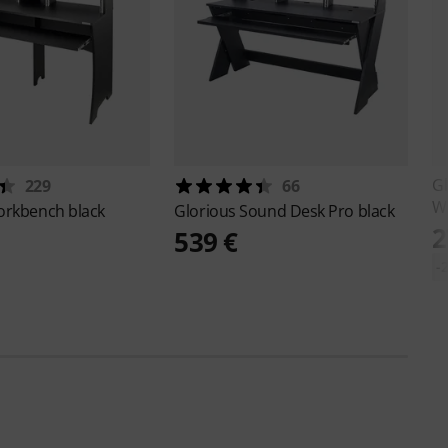
G
229
66
W
rkbench black
Glorious
Sound Desk Pro black
2
539 €
-