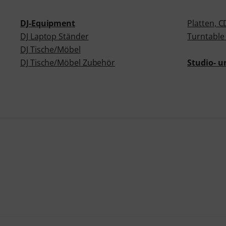
DJ-Equipment
Platten, 
DJ Laptop Ständer
Turntable
DJ Tische/Möbel
DJ Tische/Möbel Zubehör
Studio- 