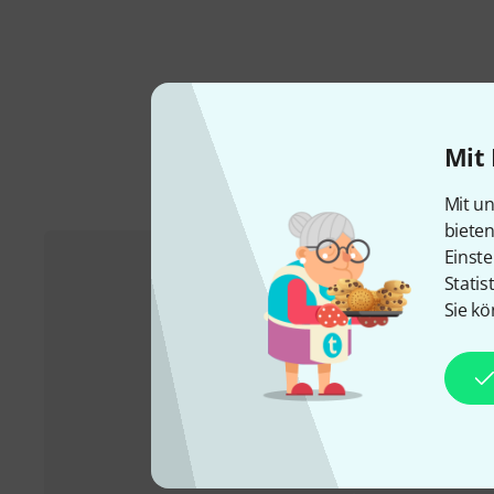
Mit 
Mit un
biete
Einste
Statis
Kundenservice
Sie kö