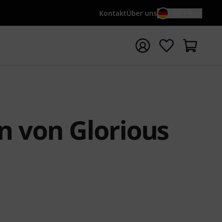
Kontakt
Über uns
DE / €
e mit Suchwort {searchTerm} starten
n von Glorious