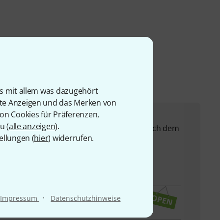
is mit allem was dazugehört
rte Anzeigen und das Merken von
von Cookies für Präferenzen,
u (
alle anzeigen
).
 Ihnen bei allen Fragen und Problemen nach dem
ellungen (
hier
) widerrufen.
·
Impressum
Datenschutzhinweise