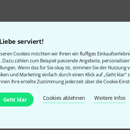
Liebe serviert!
So erreichen Sie uns
seren Cookies möchten wir Ihnen ein fluffiges Einkaufserlebn
n. Dazu zählen zum Beispiel passende Angebote, personalisie
llungen. Wenn das für Sie okay ist, stimmen Sie der Nutzung 
tiken und Marketing einfach durch einen Klick auf „Geht klar“ z
Unser Thomann Team Kundenservice steht
nnen Ihre erteilte Zustimmung jederzeit über die Cookie-Einst
Kauf zur Seite.
Cookies ablehnen
Weitere Infos
Geht klar
Kundennummer bereithalten
Öffnungszeiten