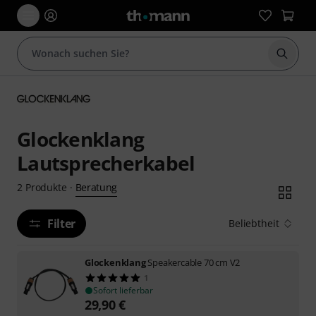
Suche 
Glockenklang
Lautsprecherkabel
Beratung
2
Produkte
·
Filter
Beliebtheit
Glockenklang
Speakercable 70 cm V2
1
Sofort lieferbar
29,90
€