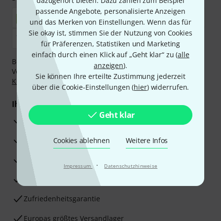
dazugehört bieten. Dazu zählen zum Beispiel
passende Angebote, personalisierte Anzeigen
und das Merken von Einstellungen. Wenn das für
Sie okay ist, stimmen Sie der Nutzung von Cookies
für Präferenzen, Statistiken und Marketing
einfach durch einen Klick auf „Geht klar“ zu (
alle
Bezahlen Sie vertraulich und sicher per Nachnahme,
anzeigen
).
Vorkasse, PayPal, Amazon Pay,
Klarna Sofort bezahlen
,
Sie können Ihre erteilte Zustimmung jederzeit
Klarna Ratenzahlung
oder Kreditkarte.
über die Cookie-Einstellungen (
hier
) widerrufen.
Ihre Vorteile
Geht klar
3 Jahre Thomann Garantie
30 Tage Money-Back-Garantie
Cookies ablehnen
Weitere Infos
Reparaturservice
·
Impressum
Datenschutzhinweise
Beratung durch Fachexperten
Zufriedenheitsgarantie
Europas größtes Versandlager