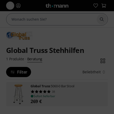
Suche 
Global Truss Stehhilfen
Beratung
1
Produkte
·
Filter
Beliebtheit
Global Truss
5060-0 Bar Stool
38
Sofort lieferbar
269
€