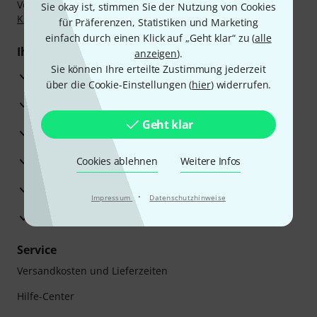
Vorkasse, PayPal, Amazon Pay,
Klarna Sofort bezahlen
,
Sie okay ist, stimmen Sie der Nutzung von Cookies
Klarna Ratenzahlung
oder Kreditkarte.
für Präferenzen, Statistiken und Marketing
einfach durch einen Klick auf „Geht klar“ zu (
alle
Ihre Vorteile
anzeigen
).
Sie können Ihre erteilte Zustimmung jederzeit
3 Jahre Thomann Garantie
über die Cookie-Einstellungen (
hier
) widerrufen.
30 Tage Money-Back-Garantie
Geht klar
Reparaturservice
Beratung durch Fachexperten
Cookies ablehnen
Weitere Infos
Zufriedenheitsgarantie
·
Impressum
Datenschutzhinweise
Europas größtes Versandlager
Service
Versandkosten und Lieferzeiten
Hilfe-Center