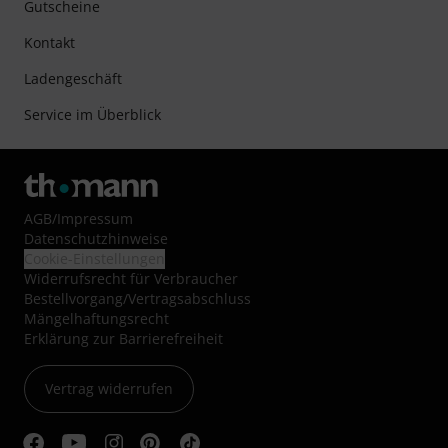
Gutscheine
Kontakt
Ladengeschäft
Service im Überblick
AGB
/
Impressum
Datenschutzhinweise
Cookie-Einstellungen
Widerrufsrecht für Verbraucher
Bestellvorgang/Vertragsabschluss
Mängelhaftungsrecht
Erklärung zur Barrierefreiheit
Vertrag widerrufen