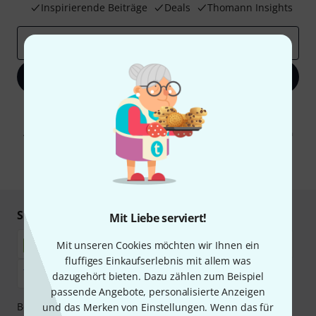
Inspirierende Beiträge
Deals
Thomann Insights
E-Mail-Adresse
*
Jetzt anmelden
Mit Klick auf „Jetzt anmelden“ stimmen Sie dem Erhalt von E-Mail-
Werbung und einer Messung des E-Mail-Nutzungsverhaltens zu. Die
Abmeldung ist jederzeit möglich. Weitere Informationen finden Sie in
unseren
Datenschutzhinweisen
.
* Pflichtfeld
Sicher einkaufen & bezahlen
Mit Liebe serviert!
Mit unseren Cookies möchten wir Ihnen ein
fluffiges Einkaufserlebnis mit allem was
dazugehört bieten. Dazu zählen zum Beispiel
passende Angebote, personalisierte Anzeigen
Bezahlen Sie vertraulich und sicher per Nachnahme,
und das Merken von Einstellungen. Wenn das für