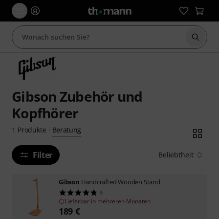
Suche 
Gibson Zubehör und
Kopfhörer
Beratung
1
Produkte
·
Filter
Beliebtheit
Gibson
Handcrafted Wooden Stand
5
Lieferbar in mehreren Monaten
189
€