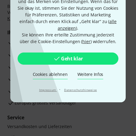
und das Merken von Einstellungen. Wenn das für
Bezahlen Sie vertraulich und sicher per Nachnahme,
Sie okay ist, stimmen Sie der Nutzung von Cookies
Vorkasse, PayPal, Amazon Pay,
Klarna Sofort bezahlen
,
für Präferenzen, Statistiken und Marketing
Klarna Ratenzahlung
oder Kreditkarte.
einfach durch einen Klick auf „Geht klar“ zu (
alle
anzeigen
).
Ihre Vorteile
Sie können Ihre erteilte Zustimmung jederzeit
über die Cookie-Einstellungen (
hier
) widerrufen.
3 Jahre Thomann Garantie
30 Tage Money-Back-Garantie
Geht klar
Reparaturservice
Cookies ablehnen
Weitere Infos
Beratung durch Fachexperten
·
Zufriedenheitsgarantie
Impressum
Datenschutzhinweise
Europas größtes Versandlager
Service
Versandkosten und Lieferzeiten