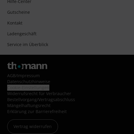
Hilfe-Center
Gutscheine
Kontakt
Ladengeschäft
Service im Überblick
AGB
/
Impressum
Datenschutzhinweise
Cookie-Einstellungen
Widerrufsrecht für Verbraucher
Bestellvorgang/Vertragsabschluss
Mängelhaftungsrecht
Erklärung zur Barrierefreiheit
Vertrag widerrufen