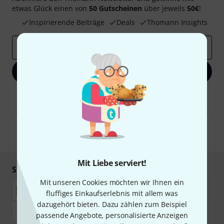
etwas Glück einen von
50 Gutscheinen
über jeweils
50€
!
Inspirierende Beiträge
Deals
Thomann Insights
E-Mail-Adresse
*
Jetzt anmelden
Mit Klick auf „Jetzt anmelden“ stimmen Sie dem Erhalt von E-Mail-
Werbung und einer Messung des E-Mail-Nutzungsverhaltens zu. Die
Abmeldung ist jederzeit möglich. Weitere Informationen finden Sie in
unseren
Datenschutzhinweisen
.
* Pflichtfeld
Mit Liebe serviert!
Sicher einkaufen & bezahlen
Mit unseren Cookies möchten wir Ihnen ein
fluffiges Einkaufserlebnis mit allem was
dazugehört bieten. Dazu zählen zum Beispiel
passende Angebote, personalisierte Anzeigen