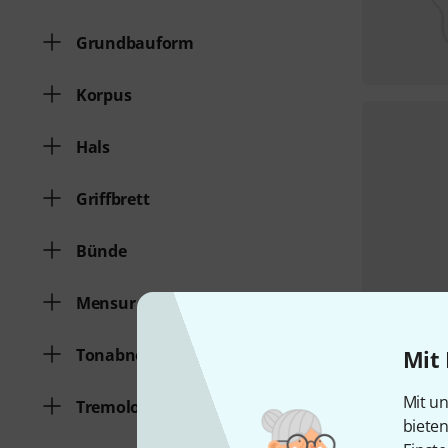
Grundbauform
Korpus
Hals
Griffbrett
Bünde
Mensur
Tonabnehmerbestückung
Mit 
Mit un
Tremolo
biete