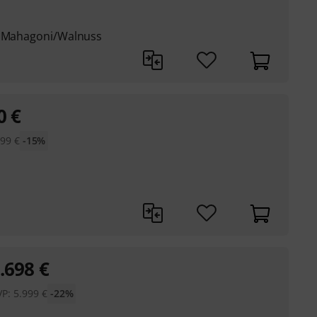
s: Mahagoni/Walnuss
0
€
899
€
-15%
.698
€
VP:
5.999
€
-22%