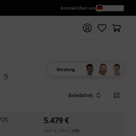
Kontakt
Über uns
DE / €
e mit Suchwort {searchTerm} starten
Beratung
9
Beliebtheit
5.479
€
 VOS
UVP:
6.799
€
-19%