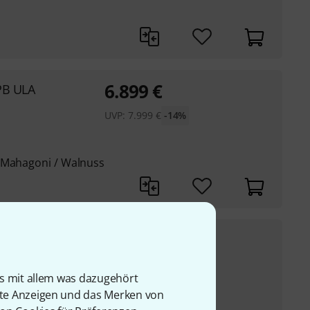
6.899
€
 PB ULA
UVP:
7.999
€
-14%
: Mahagoni / Walnuss
7.999
€
 AFB HA
UVP:
10.599
€
-25%
is mit allem was dazugehört
rte Anzeigen und das Merken von