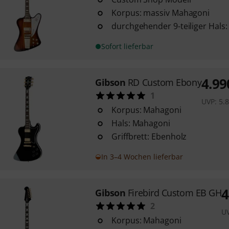
Korpus: massiv Mahagoni
durchgehender 9-teiliger Hal
Sofort lieferbar
4.99
Gibson
RD Custom Ebony
1
UVP:
5.
Korpus: Mahagoni
Hals: Mahagoni
Griffbrett: Ebenholz
In 3–4 Wochen lieferbar
4
Gibson
Firebird Custom EB GH
2
U
Korpus: Mahagoni