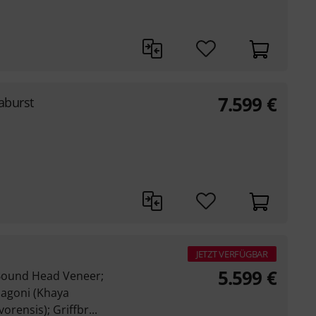
7.599
€
aburst
JETZT VERFÜGBAR
5.599
€
Bound Head Veneer;
hagoni (Khaya
orensis); Griffbr...