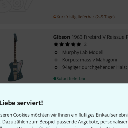
Kurzfristig lieferbar (2–5 Tage)
Gibson
1963 Firebird V Reissue
2
Murphy Lab Modell
Korpus: massiv Mahagoni
9-lagiger durchgehender Hals
Sofort lieferbar
Gibson
1963 Firebird V Reissue
Liebe serviert!
1
Murphy Lab Modell
seren Cookies möchten wir Ihnen ein fluffiges Einkaufserlebn
Korpus: massiv Mahagoni
n. Dazu zählen zum Beispiel passende Angebote, personalisie