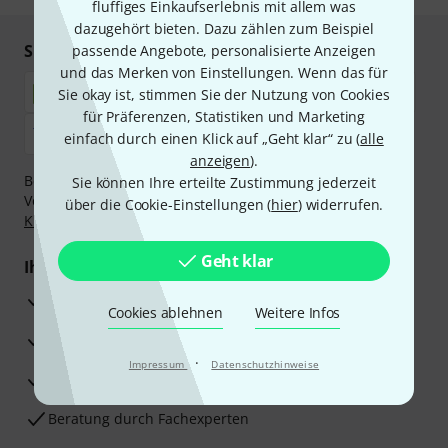
fluffiges Einkaufserlebnis mit allem was
dazugehört bieten. Dazu zählen zum Beispiel
Sicher einkaufen & bezahlen
passende Angebote, personalisierte Anzeigen
und das Merken von Einstellungen. Wenn das für
Sie okay ist, stimmen Sie der Nutzung von Cookies
für Präferenzen, Statistiken und Marketing
einfach durch einen Klick auf „Geht klar“ zu (
alle
anzeigen
).
Bezahlen Sie vertraulich und sicher per Nachnahme,
Sie können Ihre erteilte Zustimmung jederzeit
Vorkasse, PayPal, Amazon Pay,
Klarna Sofort bezahlen
,
über die Cookie-Einstellungen (
hier
) widerrufen.
Klarna Ratenzahlung
oder Kreditkarte.
Geht klar
Ihre Vorteile
3 Jahre Thomann Garantie
Cookies ablehnen
Weitere Infos
30 Tage Money-Back-Garantie
·
Impressum
Datenschutzhinweise
Reparaturservice
Beratung durch Fachexperten