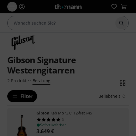
Suche 
Gibson Signature
Westerngitarren
Beratung
2
Produkte
·
Filter
Beliebtheit
Gibson
Keb Mo “3.0” 12-fret J-45
3
Sofort lieferbar
3.649
€