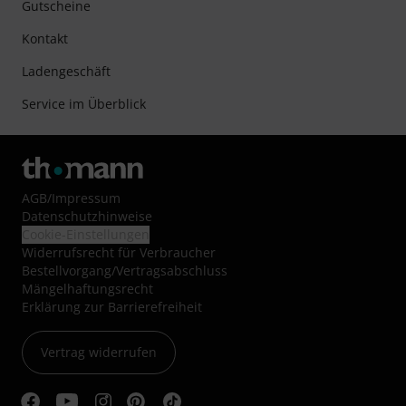
Gutscheine
Kontakt
Ladengeschäft
Service im Überblick
AGB
/
Impressum
Datenschutzhinweise
Cookie-Einstellungen
Widerrufsrecht für Verbraucher
Bestellvorgang/Vertragsabschluss
Mängelhaftungsrecht
Erklärung zur Barrierefreiheit
Vertrag widerrufen