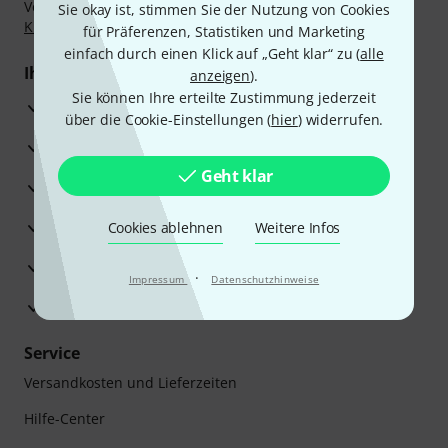
Vorkasse, PayPal, Amazon Pay,
Klarna Sofort bezahlen
,
Sie okay ist, stimmen Sie der Nutzung von Cookies
Klarna Ratenzahlung
oder Kreditkarte.
für Präferenzen, Statistiken und Marketing
einfach durch einen Klick auf „Geht klar“ zu (
alle
Ihre Vorteile
anzeigen
).
Sie können Ihre erteilte Zustimmung jederzeit
3 Jahre Thomann Garantie
über die Cookie-Einstellungen (
hier
) widerrufen.
30 Tage Money-Back-Garantie
Geht klar
Reparaturservice
Beratung durch Fachexperten
Cookies ablehnen
Weitere Infos
Zufriedenheitsgarantie
·
Impressum
Datenschutzhinweise
Europas größtes Versandlager
Service
Versandkosten und Lieferzeiten
Hilfe-Center