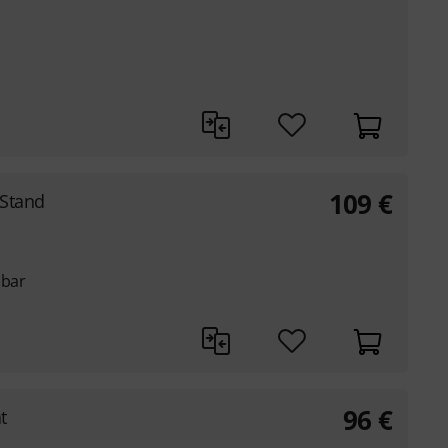
109
€
 Stand
lbar
96
€
t