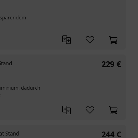
tzsparendem
229
€
Stand
luminium, dadurch
t
244
€
at Stand