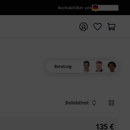
Kontakt
Über uns
DE / €
e mit Suchwort {searchTerm} starten
Beratung
Beliebtheit
135
€