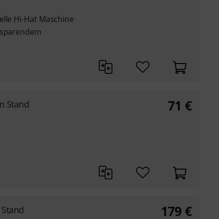
elle Hi-Hat Maschine
tzsparendem
71
€
m Stand
179
€
 Stand