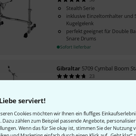
Stealth Serie
inklusive Einzeltomhalter und
Kugelgelenk
perfekt geeignet für Double Ba
Snare Drums
Sofort lieferbar
Gibraltar
5709 Cymbal Boom St
23
doppelstrebiger Ständer
zweifach höhenverstellbar
Liebe serviert!
versenkbarer Galgenarm
Sofort lieferbar
seren Cookies möchten wir Ihnen ein fluffiges Einkaufserlebn
n. Dazu zählen zum Beispiel passende Angebote, personalisie
llungen. Wenn das für Sie okay ist, stimmen Sie der Nutzung 
Gibraltar
6707 Hi-Hat Stand
tiken und Marketing einfach durch einen Klick auf „Geht klar“ z