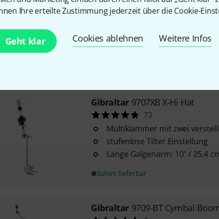
30
nnen Ihre erteilte Zustimmung jederzeit über die Cookie-Einst
aus der 6700 Serie
gehobene Standard Ausführu
Cookies ablehnen
Weitere Infos
Geht klar
doppelstrebig
Sofort lieferbar
Gibraltar
9707XB X-Hi Hat
73
Multiklammer mit zwei verstel
stufenlose Tilter Einstellung
Länge Galgenarm: 10" / 25,4 c
Sofort lieferbar
Gibraltar
9709-BT Cymbal Boom