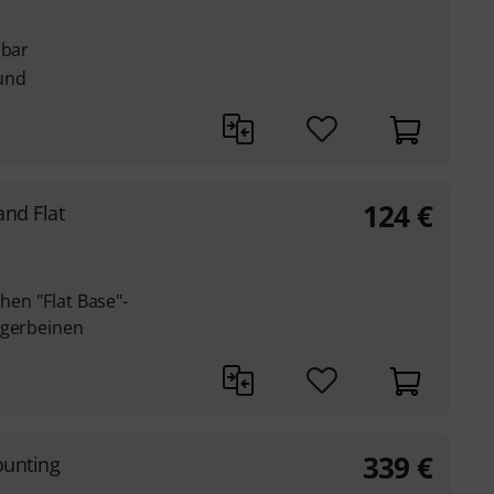
lbar
und
124
€
nd Flat
chen "Flat Base"-
egerbeinen
339
€
ounting