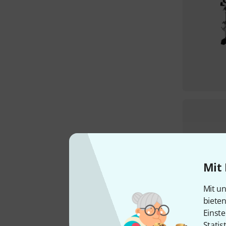
Mit 
Mit un
biete
Einste
Statis