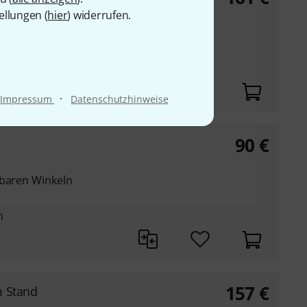
ellungen (
hier
) widerrufen.
ng
·
Impressum
Datenschutzhinweise
90
€
lbaren Winkeln
m
157
€
 Stand