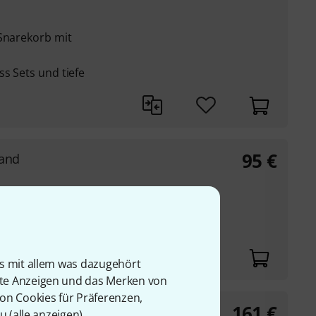
 Snarekorb mit
ss Sets und tiefe
95
€
and
is mit allem was dazugehört
rte Anzeigen und das Merken von
von Cookies für Präferenzen,
161
€
u (
alle anzeigen
).