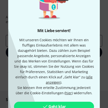
Thomann Newsletter
Abonniere den Thomann Newsletter und gewinne mit
etwas Glück einen von
50 Gutscheinen
über jeweils
50€
!
Inspirierende Beiträge
Deals
Thomann Insights
Mit Liebe serviert!
Mit unseren Cookies möchten wir Ihnen ein
E-Mail-Adresse
*
fluffiges Einkaufserlebnis mit allem was
dazugehört bieten. Dazu zählen zum Beispiel
Jetzt anmelden
passende Angebote, personalisierte Anzeigen
und das Merken von Einstellungen. Wenn das für
Mit Klick auf „Jetzt anmelden“ stimmen Sie dem Erhalt von E-Mail-
Sie okay ist, stimmen Sie der Nutzung von Cookies
Werbung und einer Messung des E-Mail-Nutzungsverhaltens zu. Die
Abmeldung ist jederzeit möglich. Weitere Informationen finden Sie in
für Präferenzen, Statistiken und Marketing
unseren
Datenschutzhinweisen
.
einfach durch einen Klick auf „Geht klar“ zu (
alle
anzeigen
).
* Pflichtfeld
Sie können Ihre erteilte Zustimmung jederzeit
über die Cookie-Einstellungen (
hier
) widerrufen.
Sicher einkaufen & bezahlen
Geht klar