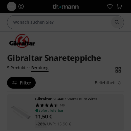
Suche 
Gibraltar Snareteppiche
Beratung
5
Produkte
·
Filter
Beliebtheit
Gibraltar
SC-4467 Snare Drum Wires
149
Sofort lieferbar
11,50
€
-28%
UVP:
15,90
€