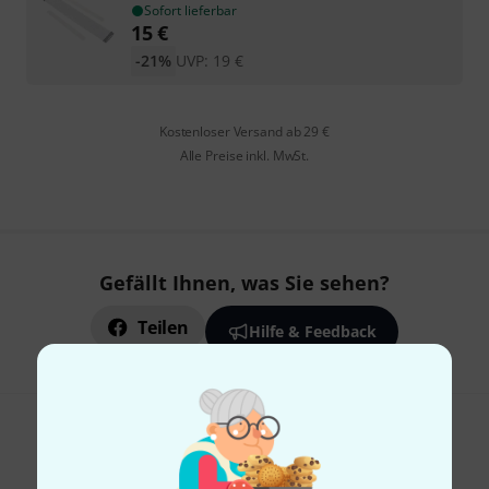
Sofort lieferbar
15
€
-21%
UVP:
19
€
Kostenloser Versand ab 29 €
Alle Preise inkl. MwSt.
Gefällt Ihnen, was Sie sehen?
Teilen
Hilfe & Feedback