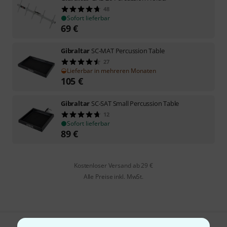
48
Sofort lieferbar
69
€
Gibraltar
SC-MAT Percussion Table
27
Lieferbar in mehreren Monaten
105
€
Gibraltar
SC-SAT Small Percussion Table
12
Sofort lieferbar
89
€
Kostenloser Versand ab 29 €
Alle Preise inkl. MwSt.