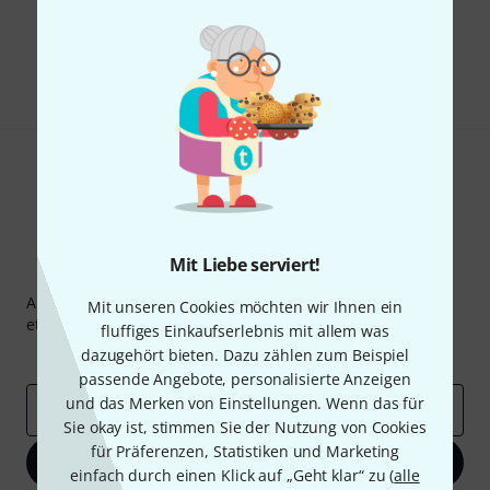
Gefällt Ihnen, was Sie sehen?
Teilen
Hilfe & Feedback
Mit Liebe serviert!
Thomann Newsletter
Abonniere den Thomann Newsletter und gewinne mit
Mit unseren Cookies möchten wir Ihnen ein
etwas Glück einen von
50 Gutscheinen
über jeweils
50€
!
fluffiges Einkaufserlebnis mit allem was
Inspirierende Beiträge
dazugehört bieten. Dazu zählen zum Beispiel
Deals
Thomann Insights
passende Angebote, personalisierte Anzeigen
und das Merken von Einstellungen. Wenn das für
E-Mail-Adresse
*
Sie okay ist, stimmen Sie der Nutzung von Cookies
für Präferenzen, Statistiken und Marketing
Jetzt anmelden
einfach durch einen Klick auf „Geht klar“ zu (
alle