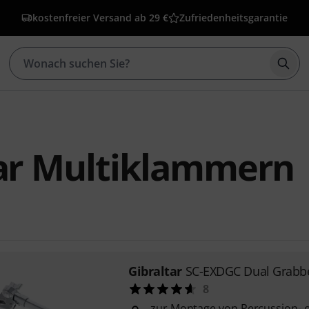
kostenfreier Versand ab 29 €
Zufriedenheitsgarantie
Such
tar Multiklammern
Gibraltar
SC-EXDGC Dual Grabb
8
zur Montage von Percussion- 