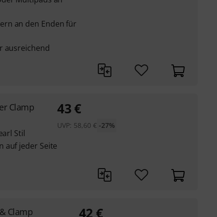
ern an den Enden für
r ausreichend
43
€
er Clamp
UVP:
58,60
€
-27%
arl Stil
 auf jeder Seite
42
€
 & Clamp