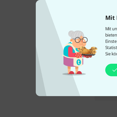
Mit 
Mit un
biete
Einste
Statis
Sie kö