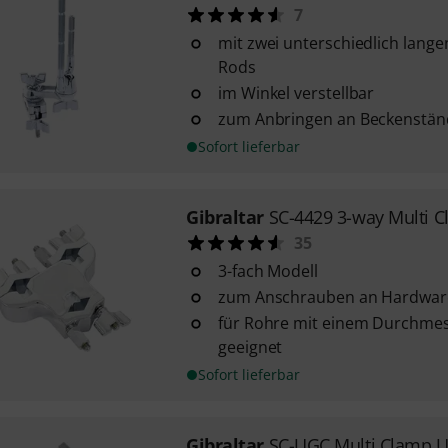
7
mit zwei unterschiedlich lang
Rods
im Winkel verstellbar
zum Anbringen an Beckenstän
Sofort lieferbar
Gibraltar
SC-4429 3-way Multi 
35
3-fach Modell
zum Anschrauben an Hardware
für Rohre mit einem Durchmess
geeignet
Sofort lieferbar
Gibraltar
SC-UGC Multi Clamp U