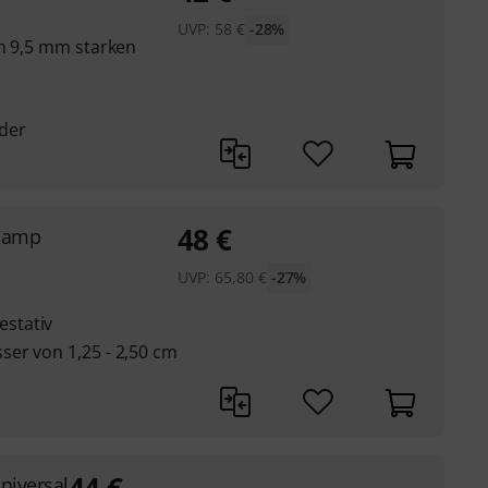
UVP:
58
€
-28%
en 9,5 mm starken
der
48
€
Clamp
UVP:
65,80
€
-27%
stativ
er von 1,25 - 2,50 cm
niversal