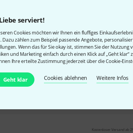
45
360° drehbare Aufnahmen
Liebe serviert!
Lochabstand der Klammern: 1
seren Cookies möchten wir Ihnen ein fluffiges Einkaufserlebn
n. Dazu zählen zum Beispiel passende Angebote, personalisie
Sofort lieferbar
llungen. Wenn das für Sie okay ist, stimmen Sie der Nutzung 
tiken und Marketing einfach durch einen Klick auf „Geht klar“ z
nnen Ihre erteilte Zustimmung jederzeit über die Cookie-Einst
Gibraltar
SC-4425G Clamp
23
Cookies ablehnen
Weitere Infos
Geht klar
zwei Aufnahmen für Beckenar
Sofort lieferbar
Kostenloser Versand ab 2