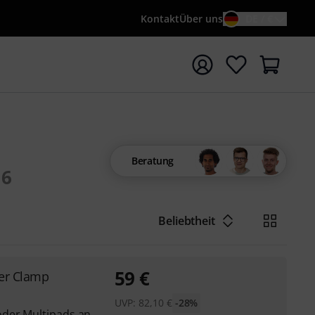
Kontakt
Über uns
DE / €
e mit Suchwort {searchTerm} starten
Beratung
6
Beliebtheit
59
€
er Clamp
UVP:
82,10
€
-28%
oder Multipads an