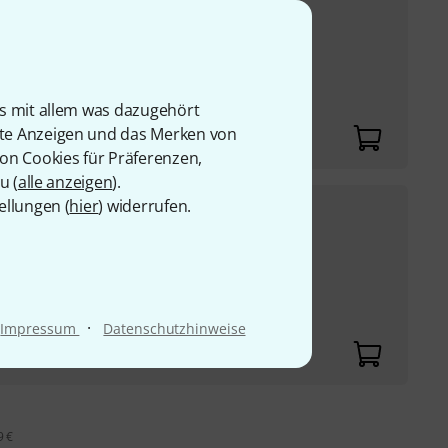
44
€
UVP:
60,20
€
-27%
1 cm
is mit allem was dazugehört
rte Anzeigen und das Merken von
von Cookies für Präferenzen,
u (
alle anzeigen
).
ellungen (
hier
) widerrufen.
32
€
UVP:
43,50
€
-26%
me oder Tomhalter
·
Impressum
Datenschutzhinweise
9 €