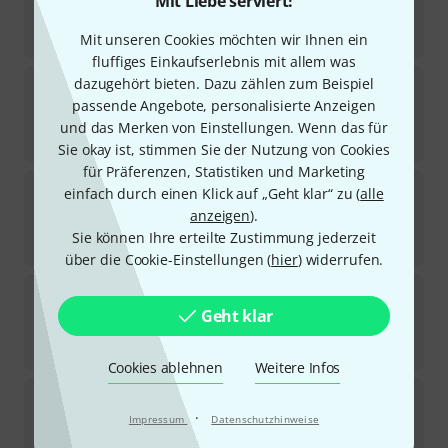
Mit Liebe serviert!
Sofort lieferbar
9,90
€
Mit unseren Cookies möchten wir Ihnen ein
fluffiges Einkaufserlebnis mit allem was
GHS
GB 7L-Boomers
dazugehört bieten. Dazu zählen zum Beispiel
87
passende Angebote, personalisierte Anzeigen
Sofort lieferbar
und das Merken von Einstellungen. Wenn das für
9,90
€
Sie okay ist, stimmen Sie der Nutzung von Cookies
für Präferenzen, Statistiken und Marketing
GHS
Nickel Rockers Medium
einfach durch einen Klick auf „Geht klar“ zu (
alle
32
anzeigen
).
Sofort lieferbar
Sie können Ihre erteilte Zustimmung jederzeit
11,50
€
über die Cookie-Einstellungen (
hier
) widerrufen.
GHS
DYM Boomers
60
Geht klar
Sofort lieferbar
8,90
€
Cookies ablehnen
Weitere Infos
GHS
Nickel Rockers R+RM 011-050
4
·
Impressum
Datenschutzhinweise
Sofort lieferbar