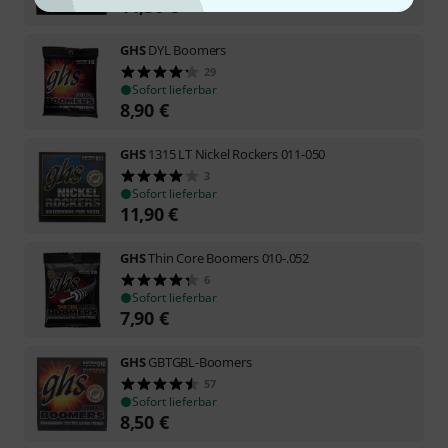
11,50
€
GHS
DYL Boomers
29
Sofort lieferbar
8,90
€
GHS
1315 LT Nickel Rockers 011-050
3
Sofort lieferbar
11,90
€
GHS
Thin Core Boomers 010-.052
6
Sofort lieferbar
7,90
€
GHS
GBTGBL-Boomers
57
Sofort lieferbar
8,50
€