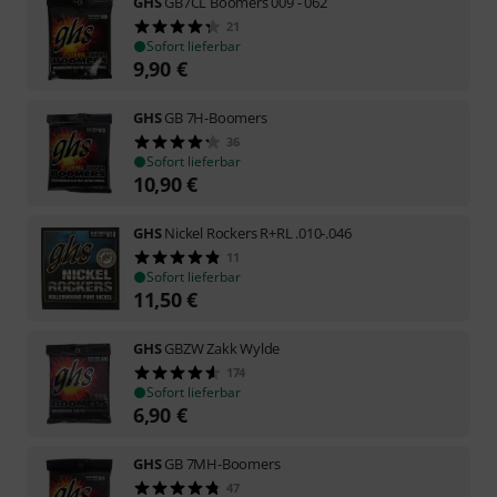
GHS
GB7CL Boomers 009 - 062
21
Sofort lieferbar
9,90
€
GHS
GB 7H-Boomers
36
Sofort lieferbar
10,90
€
GHS
Nickel Rockers R+RL .010-.046
11
Sofort lieferbar
11,50
€
GHS
GBZW Zakk Wylde
174
Sofort lieferbar
6,90
€
GHS
GB 7MH-Boomers
47