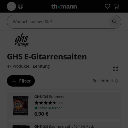
Suche 
GHS E-Gitarrensaiten
Beratung
47
Produkte
·
Filter
Beliebtheit
GHS
Gbl-Boomers
772
Sofort lieferbar
6,90
€
GHS
Gbl Boomers Light 10-46 6-Pack