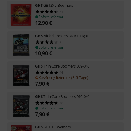
GHS
GB12XL-Boomers
44
Sofort lieferbar
12,90
€
GHS
Nickel Rockers BNR-L Light
7
Sofort lieferbar
10,90
€
GHS
Thin Core Boomers 009-046
16
Kurzfristig lieferbar (2–5 Tage)
7,90
€
GHS
Thin Core Boomers 010-046
18
Sofort lieferbar
7,90
€
GHS
GB12L-Boomers