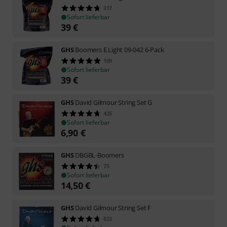
317
Sofort lieferbar
39
€
GHS
Boomers E.Light 09-042 6-Pack
109
Sofort lieferbar
39
€
GHS
David Gilmour String Set G
425
Sofort lieferbar
6,90
€
GHS
DBGBL-Boomers
75
Sofort lieferbar
14,50
€
GHS
David Gilmour String Set F
823