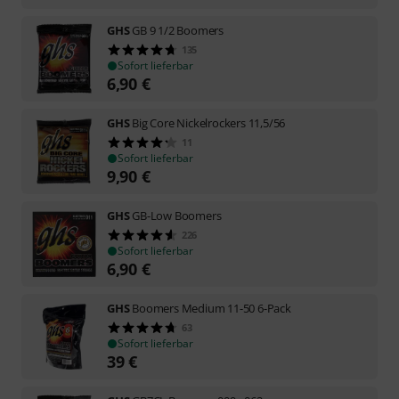
GHS
GB 9 1/2 Boomers
135
Sofort lieferbar
6,90
€
GHS
Big Core Nickelrockers 11,5/56
11
Sofort lieferbar
9,90
€
GHS
GB-Low Boomers
226
Sofort lieferbar
6,90
€
GHS
Boomers Medium 11-50 6-Pack
63
Sofort lieferbar
39
€