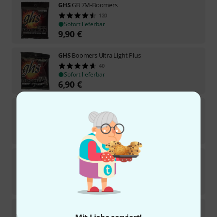
GHS
GB 7M-Boomers
120
Sofort lieferbar
9,90
€
GHS
Boomers Ultra Light Plus
40
Sofort lieferbar
6,90
€
GHS
Nickel Rockers Low Tune
19
Sofort lieferbar
11,90
€
GHS
GBUL-Boomers
78
Sofort lieferbar
6,90
€
GHS
Big Core Nickelrockers 9,5/48
30