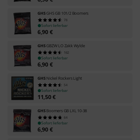
GHS
GHS GB 101/2 Boomers
78
Sofort lieferbar
6,90
€
GHS
GBZW LO Zakk Wylde
162
Sofort lieferbar
6,90
€
GHS
Nickel Rockers Light
54
Sofort lieferbar
11,50
€
GHS
Boomers GB LXL 10-38
64
Sofort lieferbar
6,90
€