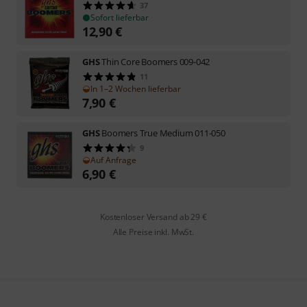
37
Sofort lieferbar
12,90
€
GHS
Thin Core Boomers 009-042
11
In 1–2 Wochen lieferbar
7,90
€
GHS
Boomers True Medium 011-050
9
Auf Anfrage
6,90
€
Kostenloser Versand ab 29 €
Alle Preise inkl. MwSt.