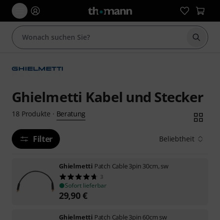
Suche 
Ghielmetti Kabel und Stecker
Beratung
18
Produkte
·
Filter
Beliebtheit
Ghielmetti
Patch Cable 3pin 30cm, sw
3
Sofort lieferbar
29,90
€
Ghielmetti
Patch Cable 3pin 60cm sw