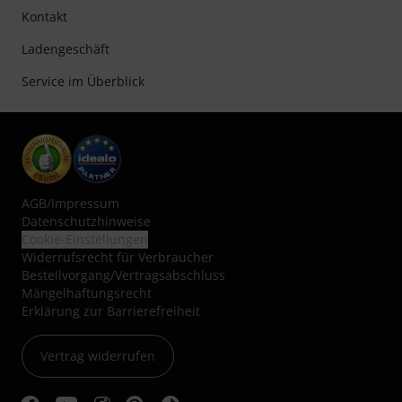
Kontakt
Ladengeschäft
Service im Überblick
AGB
/
Impressum
Datenschutzhinweise
Cookie-Einstellungen
Widerrufsrecht für Verbraucher
Bestellvorgang/Vertragsabschluss
Mängelhaftungsrecht
Erklärung zur Barrierefreiheit
Vertrag widerrufen