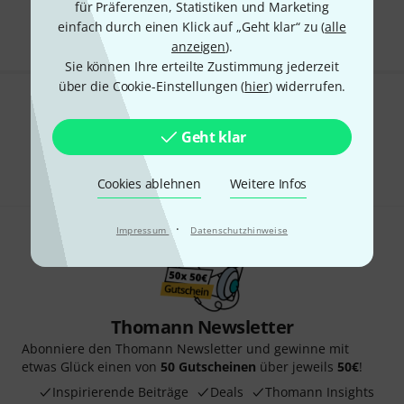
für Präferenzen, Statistiken und Marketing
Alle Preise inkl. MwSt.
einfach durch einen Klick auf „Geht klar“ zu (
alle
anzeigen
).
Sie können Ihre erteilte Zustimmung jederzeit
über die Cookie-Einstellungen (
hier
) widerrufen.
Gefällt Ihnen, was Sie sehen?
Geht klar
Teilen
Hilfe & Feedback
Cookies ablehnen
Weitere Infos
·
Impressum
Datenschutzhinweise
Thomann Newsletter
Abonniere den Thomann Newsletter und gewinne mit
etwas Glück einen von
50 Gutscheinen
über jeweils
50€
!
Inspirierende Beiträge
Deals
Thomann Insights