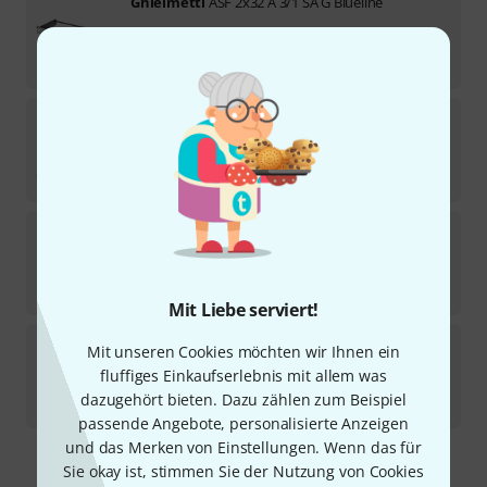
Ghielmetti
ASF 2x32 A 3/1 SA G Blueline
Mittelfristig lieferbar (ca. 1–2 Wochen)
755
€
Ghielmetti
Patch Cable 3pin 180cm, gb
Sofort lieferbar
41
€
Ghielmetti
Patch Cable 3pin 180cm, rt
Sofort lieferbar
41
€
Mit Liebe serviert!
Ghielmetti
Patch Cable 3pin 120cm, Blue
Mit unseren Cookies möchten wir Ihnen ein
fluffiges Einkaufserlebnis mit allem was
Sofort lieferbar
dazugehört bieten. Dazu zählen zum Beispiel
37
€
passende Angebote, personalisierte Anzeigen
und das Merken von Einstellungen. Wenn das für
Sie okay ist, stimmen Sie der Nutzung von Cookies
Kostenloser Versand ab 29 €