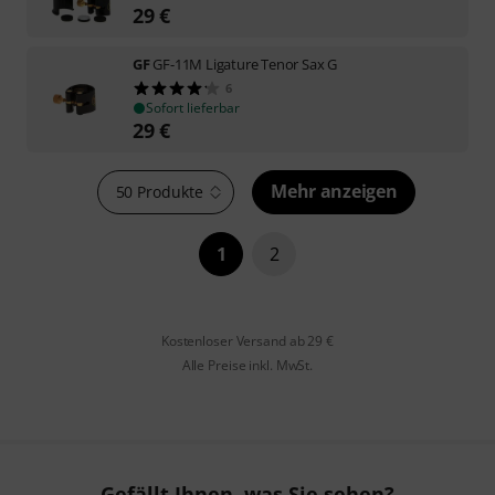
29
€
GF
GF-11M Ligature Tenor Sax G
6
Sofort lieferbar
29
€
Mehr anzeigen
50 Produkte
1
2
Kostenloser Versand ab 29 €
Alle Preise inkl. MwSt.
Gefällt Ihnen, was Sie sehen?