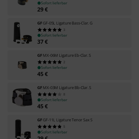
Sofort lieferbar
29
€
GF
GF-05L Ligature Bass-Clar. G
3
Sofort lieferbar
37
€
GF
MX-06M Ligature Eb-Clar. S
2
Sofort lieferbar
45
€
GF
MX-03M Ligature Bb-Clar. S
8
Sofort lieferbar
45
€
GF
GF-11L Ligature Tenor Sax S
5
Sofort lieferbar
29
€