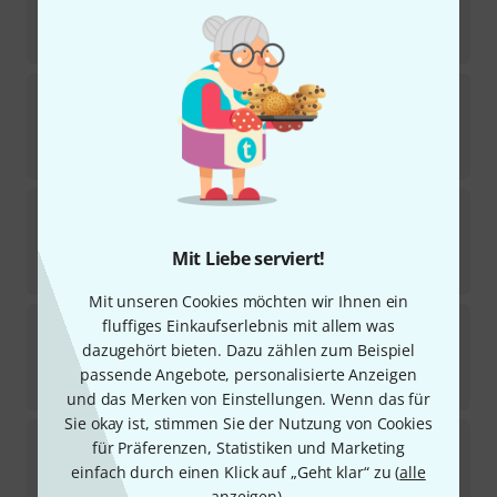
Sofort lieferbar
6,50
€
GF
GF-09S Ligature Alto Sax S
3
Sofort lieferbar
29
€
GF
GF-14M Ligature Baritone Sax G
Sofort lieferbar
Mit Liebe serviert!
29
€
Mit unseren Cookies möchten wir Ihnen ein
GF
GF-10S Ligature Tenor Sax G
fluffiges Einkaufserlebnis mit allem was
8
dazugehört bieten. Dazu zählen zum Beispiel
Sofort lieferbar
passende Angebote, personalisierte Anzeigen
29
€
und das Merken von Einstellungen. Wenn das für
Sie okay ist, stimmen Sie der Nutzung von Cookies
GF
GF-06M Ligature Soprano Sax S
für Präferenzen, Statistiken und Marketing
5
einfach durch einen Klick auf „Geht klar“ zu (
alle
Sofort lieferbar
anzeigen
).