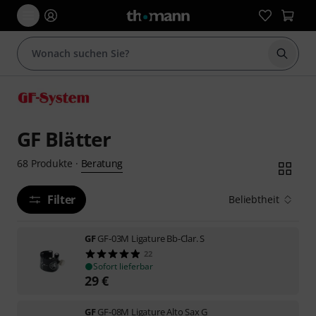
Suche 
GF Blätter
Beratung
68
Produkte
·
Filter
Beliebtheit
GF
GF-03M Ligature Bb-Clar. S
22
Sofort lieferbar
29
€
GF
GF-08M Ligature Alto Sax G