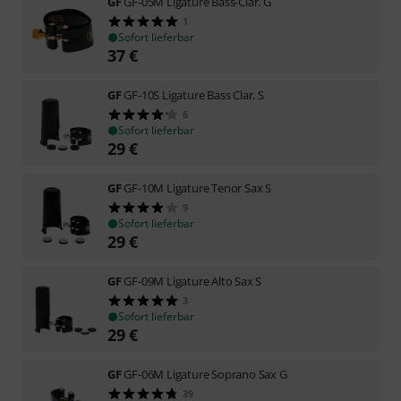
GF
GF-05M Ligature Bass-Clar. G
1
Sofort lieferbar
37
€
GF
GF-10S Ligature Bass Clar. S
6
Sofort lieferbar
29
€
GF
GF-10M Ligature Tenor Sax S
9
Sofort lieferbar
29
€
GF
GF-09M Ligature Alto Sax S
3
Sofort lieferbar
29
€
GF
GF-06M Ligature Soprano Sax G
39