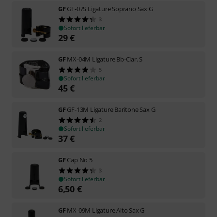
GF
GF-07S Ligature Soprano Sax G
3
Sofort lieferbar
29
€
GF
MX-04M Ligature Bb-Clar. S
5
Sofort lieferbar
45
€
GF
GF-13M Ligature Baritone Sax G
2
Sofort lieferbar
37
€
GF
Cap No 5
3
Sofort lieferbar
6,50
€
GF
MX-09M Ligature Alto Sax G