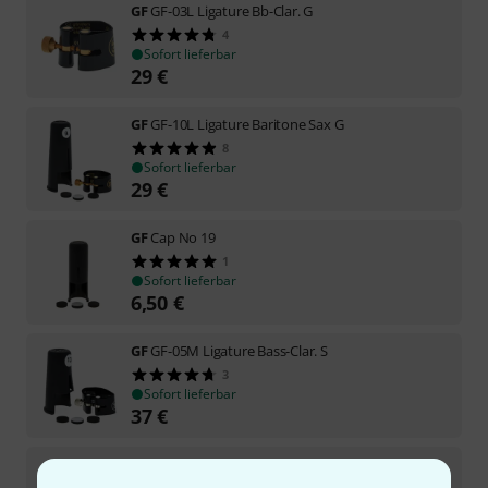
GF
GF-03L Ligature Bb-Clar. G
4
Sofort lieferbar
29
€
GF
GF-10L Ligature Baritone Sax G
8
Sofort lieferbar
29
€
GF
Cap No 19
1
Sofort lieferbar
6,50
€
GF
GF-05M Ligature Bass-Clar. S
3
Sofort lieferbar
37
€
GF
Cap No 1
2