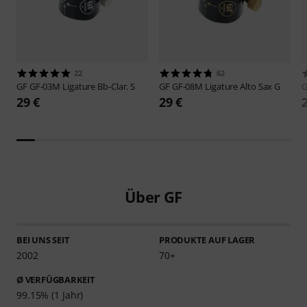
22
62
GF
GF-03M Ligature Bb-Clar. S
GF
GF-08M Ligature Alto Sax G
29 €
29 €
Über GF
BEI UNS SEIT
PRODUKTE AUF LAGER
2002
70+
Ø VERFÜGBARKEIT
99.15% (1 Jahr)