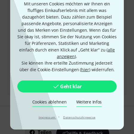
Mit unseren Cookies möchten wir Ihnen ein
Kundennummer bereithalten
fluffiges Einkaufserlebnis mit allem was
dazugehört bieten. Dazu zählen zum Beispiel
passende Angebote, personalisierte Anzeigen
Öffnungszeiten
und das Merken von Einstellungen. Wenn das für
Sie okay ist, stimmen Sie der Nutzung von Cookies
Rückruf vereinbaren
für Präferenzen, Statistiken und Marketing
einfach durch einen Klick auf „Geht klar“ zu (
alle
Mehr Kontaktoptionen
anzeigen
).
Sie können Ihre erteilte Zustimmung jederzeit
Produkt zurücksenden
über die Cookie-Einstellungen (
hier
) widerrufen.
Alle Ansprechpartner
Geht klar
Cookies ablehnen
Weitere Infos
·
Impressum
Datenschutzhinweise
Gefällt Ihnen, was Sie sehen?
Teilen
Hilfe & Feedback