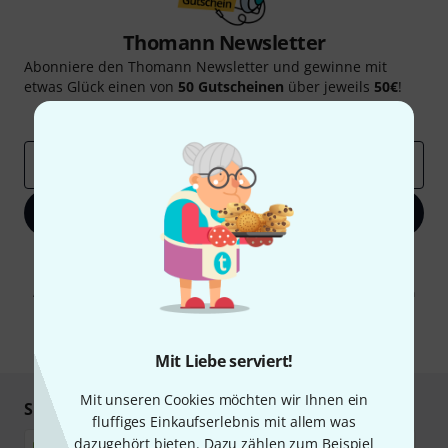
Thomann Newsletter
Abonniere den Thomann Newsletter und gewinne mit
etwas Glück einen von
50 Gutscheinen
über jeweils
50€
!
Inspirierende Beiträge
Deals
Thomann Insights
E-Mail-Adresse
*
Jetzt anmelden
Mit Klick auf „Jetzt anmelden“ stimmen Sie dem Erhalt von E-Mail-
Werbung und einer Messung des E-Mail-Nutzungsverhaltens zu. Die
Abmeldung ist jederzeit möglich. Weitere Informationen finden Sie in
unseren
Datenschutzhinweisen
.
* Pflichtfeld
Mit Liebe serviert!
Mit unseren Cookies möchten wir Ihnen ein
Sicher einkaufen & bezahlen
fluffiges Einkaufserlebnis mit allem was
dazugehört bieten. Dazu zählen zum Beispiel