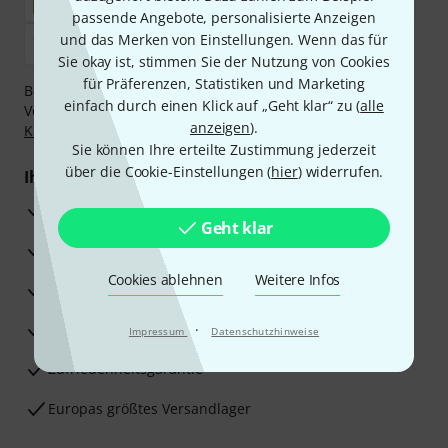
passende Angebote, personalisierte Anzeigen
und das Merken von Einstellungen. Wenn das für
Sie okay ist, stimmen Sie der Nutzung von Cookies
für Präferenzen, Statistiken und Marketing
Bezahlen Sie vertraulich und sicher per Nachnahme,
einfach durch einen Klick auf „Geht klar“ zu (
alle
Vorkasse, PayPal, Amazon Pay,
Klarna Sofort bezahlen
,
anzeigen
).
Klarna Ratenzahlung
oder Kreditkarte.
Sie können Ihre erteilte Zustimmung jederzeit
über die Cookie-Einstellungen (
hier
) widerrufen.
Ihre Vorteile
3 Jahre Thomann Garantie
Geht klar
30 Tage Money-Back-Garantie
Cookies ablehnen
Weitere Infos
Reparaturservice
Beratung durch Fachexperten
·
Impressum
Datenschutzhinweise
Zufriedenheitsgarantie
Europas größtes Versandlager