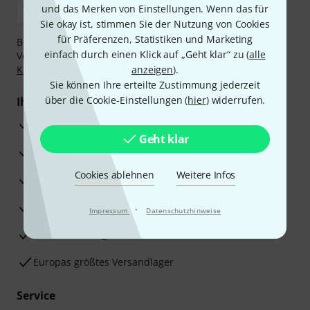
und das Merken von Einstellungen. Wenn das für
Sie okay ist, stimmen Sie der Nutzung von Cookies
für Präferenzen, Statistiken und Marketing
Bezahlen Sie vertraulich und sicher per Nachnahme,
einfach durch einen Klick auf „Geht klar“ zu (
alle
Vorkasse, PayPal, Amazon Pay,
Klarna Sofort bezahlen
,
Klarna Ratenzahlung
oder Kreditkarte.
anzeigen
).
Sie können Ihre erteilte Zustimmung jederzeit
über die Cookie-Einstellungen (
hier
) widerrufen.
Ihre Vorteile
3 Jahre Thomann Garantie
Geht klar
30 Tage Money-Back-Garantie
Cookies ablehnen
Weitere Infos
Reparaturservice
Beratung durch Fachexperten
·
Impressum
Datenschutzhinweise
Zufriedenheitsgarantie
Europas größtes Versandlager
Service