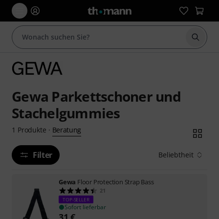
Suche 
Gewa Parkettschoner und
Stachelgummies
Beratung
1
Produkte
·
Filter
Beliebtheit
Gewa
Floor Protection Strap Bass
21
TOP-SELLER
Sofort lieferbar
31
€