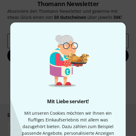
Thomann Newsletter
Abonniere den Thomann Newsletter und gewinne mit
etwas Glück einen von
50 Gutscheinen
über jeweils
50€
!
Inspirierende Beiträge
Deals
Thomann Insights
E-Mail-Adresse
*
Jetzt anmelden
Mit Klick auf „Jetzt anmelden“ stimmen Sie dem Erhalt von E-Mail-
Werbung und einer Messung des E-Mail-Nutzungsverhaltens zu. Die
Abmeldung ist jederzeit möglich. Weitere Informationen finden Sie in
unseren
Datenschutzhinweisen
.
* Pflichtfeld
Mit Liebe serviert!
Mit unseren Cookies möchten wir Ihnen ein
Sicher einkaufen & bezahlen
fluffiges Einkaufserlebnis mit allem was
dazugehört bieten. Dazu zählen zum Beispiel
passende Angebote, personalisierte Anzeigen