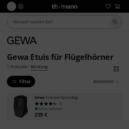
Suche 
Gewa Etuis für Flügelhörner
Beratung
1
Produkte
·
Filter
Beliebtheit
Gewa
Trumpet Space Bag
10
Sofort lieferbar
239
€