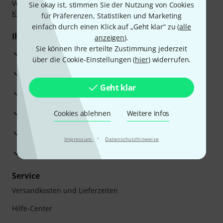
Vorkasse, PayPal, Amazon Pay,
Klarna Sofort bezahlen
,
Sie okay ist, stimmen Sie der Nutzung von Cookies
Klarna Ratenzahlung
oder Kreditkarte.
für Präferenzen, Statistiken und Marketing
einfach durch einen Klick auf „Geht klar“ zu (
alle
Ihre Vorteile
anzeigen
).
Sie können Ihre erteilte Zustimmung jederzeit
3 Jahre Thomann Garantie
über die Cookie-Einstellungen (
hier
) widerrufen.
30 Tage Money-Back-Garantie
Geht klar
Reparaturservice
Beratung durch Fachexperten
Cookies ablehnen
Weitere Infos
Zufriedenheitsgarantie
·
Impressum
Datenschutzhinweise
Europas größtes Versandlager
Service
Versandkosten und Lieferzeiten
Hilfe-Center