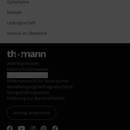
Gutscheine
Kontakt
Ladengeschäft
Service im Überblick
AGB
/
Impressum
Datenschutzhinweise
Cookie-Einstellungen
Widerrufsrecht für Verbraucher
Bestellvorgang/Vertragsabschluss
Mängelhaftungsrecht
Erklärung zur Barrierefreiheit
Vertrag widerrufen