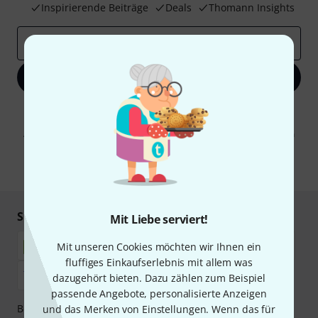
Inspirierende Beiträge
Deals
Thomann Insights
E-Mail-Adresse
*
Jetzt anmelden
Mit Klick auf „Jetzt anmelden“ stimmen Sie dem Erhalt von E-Mail-
Werbung und einer Messung des E-Mail-Nutzungsverhaltens zu. Die
Abmeldung ist jederzeit möglich. Weitere Informationen finden Sie in
unseren
Datenschutzhinweisen
.
* Pflichtfeld
Sicher einkaufen & bezahlen
Mit Liebe serviert!
Mit unseren Cookies möchten wir Ihnen ein
fluffiges Einkaufserlebnis mit allem was
dazugehört bieten. Dazu zählen zum Beispiel
passende Angebote, personalisierte Anzeigen
Bezahlen Sie vertraulich und sicher per Nachnahme,
und das Merken von Einstellungen. Wenn das für