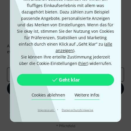
fluffiges Einkaufserlebnis mit allem was
dazugehört bieten. Dazu zählen zum Beispiel
passende Angebote, personalisierte Anzeigen
und das Merken von Einstellungen. Wenn das für
Sie okay ist, stimmen Sie der Nutzung von Cookies
für Präferenzen, Statistiken und Marketing
Thomann Newsletter
einfach durch einen Klick auf „Geht klar“ zu (
alle
Abonniere den Thomann Newsletter und gewinne mit
anzeigen
).
etwas Glück einen von
50 Gutscheinen
über jeweils
50€
!
Sie können Ihre erteilte Zustimmung jederzeit
Inspirierende Beiträge
Deals
Thomann Insights
über die Cookie-Einstellungen (
hier
) widerrufen.
E-Mail-Adresse
*
Geht klar
Jetzt anmelden
Cookies ablehnen
Weitere Infos
Mit Klick auf „Jetzt anmelden“ stimmen Sie dem Erhalt von E-Mail-
Werbung und einer Messung des E-Mail-Nutzungsverhaltens zu. Die
·
Impressum
Datenschutzhinweise
Abmeldung ist jederzeit möglich. Weitere Informationen finden Sie in
unseren
Datenschutzhinweisen
.
* Pflichtfeld