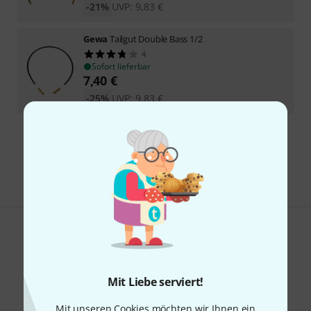
-21%
UVP:
9,83
€
Gewa
Tailgut Double Bass 1/2
4
Sofort lieferbar
7,40
€
-25%
UVP:
9,83
€
Kostenloser Versand ab 29 €
Alle Preise inkl. MwSt.
Gefällt Ihnen, was Sie sehen?
Teilen
Hilfe & Feedback
Mit Liebe serviert!
Mit unseren Cookies möchten wir Ihnen ein