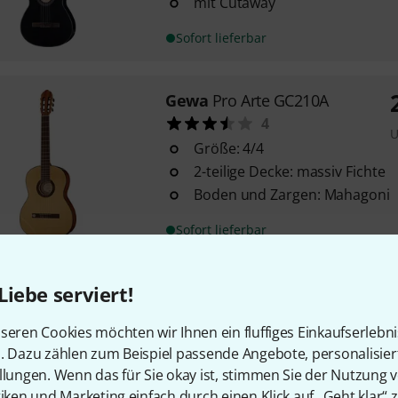
mit Cutaway
Sofort lieferbar
Gewa
Pro Arte GC210A
4
U
Größe: 4/4
2-teilige Decke: massiv Fichte
Boden und Zargen: Mahagoni
Sofort lieferbar
Liebe serviert!
Gewa
Pro Natura Silver Samba
1
seren Cookies möchten wir Ihnen ein fluffiges Einkaufserlebn
Größe: 4/4
n. Dazu zählen zum Beispiel passende Angebote, personalisie
mit Cutaway
llungen. Wenn das für Sie okay ist, stimmen Sie der Nutzung 
Decke: massiv Fichte
tiken und Marketing einfach durch einen Klick auf „Geht klar“ z