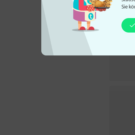
Sie kö