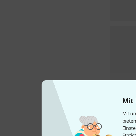
Mit 
Mit un
biete
Einste
Statis