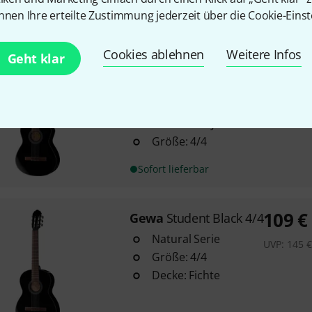
nnen Ihre erteilte Zustimmung jederzeit über die Cookie-Einst
Sofort lieferbar
Cookies ablehnen
Weitere Infos
Geht klar
Gewa
Student Black 4/4 E-Acous
4
Natural Serie
mit Cutaway
Größe: 4/4
Sofort lieferbar
109
€
Gewa
Student Black 4/4
Natural Serie
UVP:
145
Größe: 4/4
Decke: Fichte