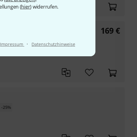
ellungen (
hier
) widerrufen.
169
€
tic
·
Impressum
Datenschutzhinweise
€
-25%