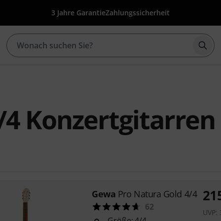
3 Jahre Garantie
Zahlungssicherheit
Such
4 Konzertgitarren
21
Gewa
Pro Natura Gold 4/4
62
UVP:
Größe: 4/4