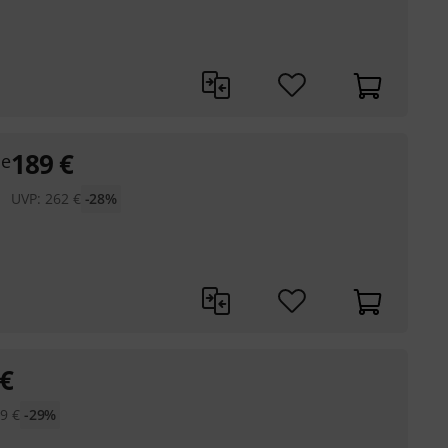
189
€
le
UVP:
262
€
-28%
€
59
€
-29%