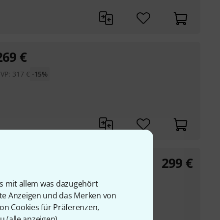
269
€
VP:
317
€
-15%
299
€
is mit allem was dazugehört
rte Anzeigen und das Merken von
von Cookies für Präferenzen,
u (
alle anzeigen
).