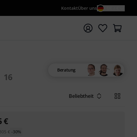
Kontakt
Über uns
DE / €
e mit Suchwort {searchTerm} starten
Beratung
16
Beliebtheit
5
€
305
€
-30%