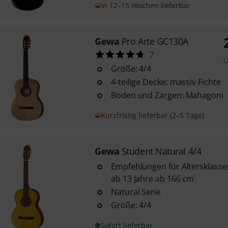
In 12–15 Wochen lieferbar
Gewa
Pro Arte GC130A
7
U
Größe: 4/4
4-teilige Decke: massiv Fichte
Boden und Zargen: Mahagoni
Kurzfristig lieferbar (2–5 Tage)
Gewa
Student Natural 4/4
Empfehlungen für Altersklass
ab 13 Jahre ab 166 cm
Natural Serie
Größe: 4/4
Sofort lieferbar