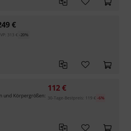
249
€
VP:
313
€
-20%
112
€
en und Körpergrößen:
30-Tage-Bestpreis
:
119
€
-6%