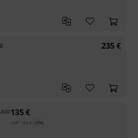
235
€
ag
135
€
ustic
UVP:
184
€
-27%