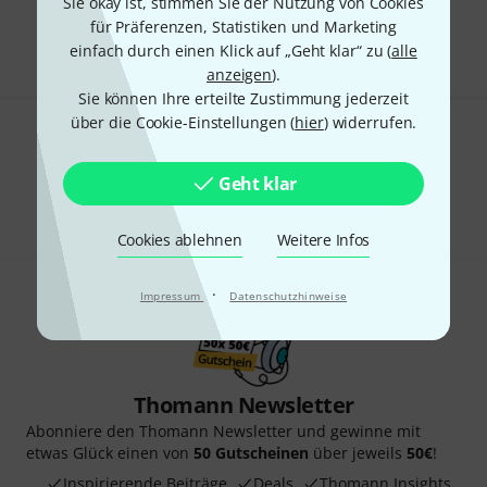
Sie okay ist, stimmen Sie der Nutzung von Cookies
Alle Preise inkl. MwSt.
für Präferenzen, Statistiken und Marketing
einfach durch einen Klick auf „Geht klar“ zu (
alle
anzeigen
).
Sie können Ihre erteilte Zustimmung jederzeit
über die Cookie-Einstellungen (
hier
) widerrufen.
Gefällt Ihnen, was Sie sehen?
Geht klar
Teilen
Hilfe & Feedback
Cookies ablehnen
Weitere Infos
·
Impressum
Datenschutzhinweise
Thomann Newsletter
Abonniere den Thomann Newsletter und gewinne mit
etwas Glück einen von
50 Gutscheinen
über jeweils
50€
!
Inspirierende Beiträge
Deals
Thomann Insights