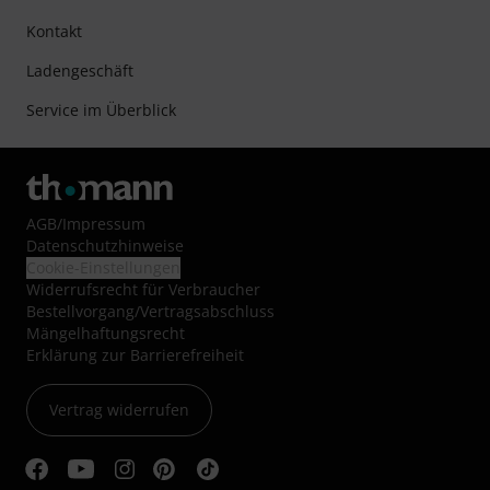
Kontakt
Ladengeschäft
Service im Überblick
AGB
/
Impressum
Datenschutzhinweise
Cookie-Einstellungen
Widerrufsrecht für Verbraucher
Bestellvorgang/Vertragsabschluss
Mängelhaftungsrecht
Erklärung zur Barrierefreiheit
Vertrag widerrufen