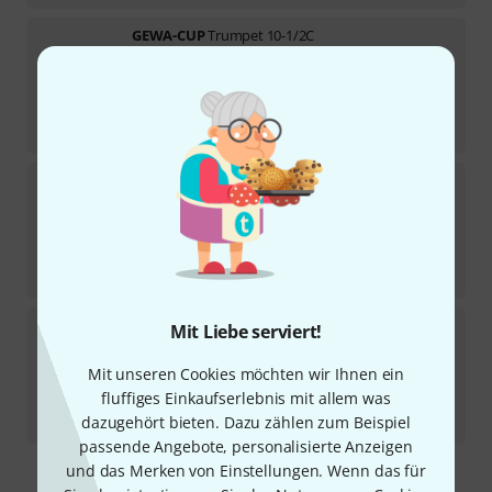
GEWA-CUP
Trumpet 10-1/2C
6
Sofort lieferbar
16,90
€
-21%
UVP:
21,30
€
GEWA-CUP
Trumpet 6C
3
Sofort lieferbar
16,90
€
-21%
UVP:
21,30
€
GEWA-CUP
Trumpet 2-1/2C
Mit Liebe serviert!
6
Sofort lieferbar
Mit unseren Cookies möchten wir Ihnen ein
16,90
€
fluffiges Einkaufserlebnis mit allem was
-21%
UVP:
21,30
€
dazugehört bieten. Dazu zählen zum Beispiel
passende Angebote, personalisierte Anzeigen
und das Merken von Einstellungen. Wenn das für
Kostenloser Versand ab 29 €