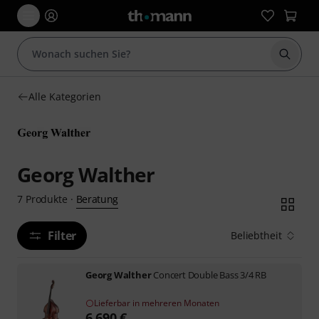
Suche 
Alle Kategorien
Georg Walther
Beratung
7
Produkte
·
Filter
Beliebtheit
Georg Walther
Concert Double Bass 3/4 RB
Lieferbar in mehreren Monaten
6.690
€