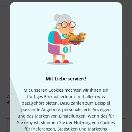
Gefällt Ihnen, was Sie sehen?
Teilen
Hilfe & Feedback
Mit Liebe serviert!
Thomann Newsletter
Mit unseren Cookies möchten wir Ihnen ein
Abonniere den Thomann Newsletter und gewinne mit
fluffiges Einkaufserlebnis mit allem was
etwas Glück einen von
50 Gutscheinen
über jeweils
50€
!
dazugehört bieten. Dazu zählen zum Beispiel
passende Angebote, personalisierte Anzeigen
Inspirierende Beiträge
Deals
Thomann Insights
und das Merken von Einstellungen. Wenn das für
Sie okay ist, stimmen Sie der Nutzung von Cookies
E-Mail-Adresse
*
für Präferenzen, Statistiken und Marketing