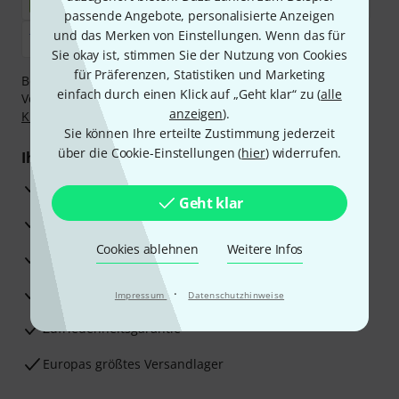
passende Angebote, personalisierte Anzeigen
und das Merken von Einstellungen. Wenn das für
Sie okay ist, stimmen Sie der Nutzung von Cookies
für Präferenzen, Statistiken und Marketing
Bezahlen Sie vertraulich und sicher per Nachnahme,
einfach durch einen Klick auf „Geht klar“ zu (
alle
Vorkasse, PayPal, Amazon Pay,
Klarna Sofort bezahlen
,
anzeigen
).
Klarna Ratenzahlung
oder Kreditkarte.
Sie können Ihre erteilte Zustimmung jederzeit
über die Cookie-Einstellungen (
hier
) widerrufen.
Ihre Vorteile
3 Jahre Thomann Garantie
Geht klar
30 Tage Money-Back-Garantie
Cookies ablehnen
Weitere Infos
Reparaturservice
Beratung durch Fachexperten
·
Impressum
Datenschutzhinweise
Zufriedenheitsgarantie
Europas größtes Versandlager