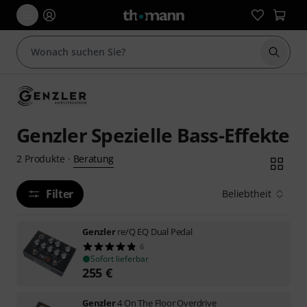
Suche 
Genzler Spezielle Bass-Effekte
Beratung
2
Produkte
·
Filter
Beliebtheit
Genzler
re/Q EQ Dual Pedal
6
Sofort lieferbar
255
€
Genzler
4 On The Floor Overdrive