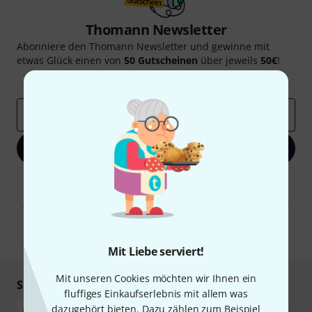
Thomann Newsletter
Abonniere den Thomann Newsletter und gewinne mit
etwas Glück einen von
50 Gutscheinen
über jeweils
50€
!
Inspirierende Beiträge
Deals
Thomann Insights
E-Mail-Adresse
*
Jetzt anmelden
Mit Klick auf „Jetzt anmelden“ stimmen Sie dem Erhalt von E-Mail-
Werbung und einer Messung des E-Mail-Nutzungsverhaltens zu. Die
Abmeldung ist jederzeit möglich. Weitere Informationen finden Sie in
unseren
Datenschutzhinweisen
.
* Pflichtfeld
Mit Liebe serviert!
Mit unseren Cookies möchten wir Ihnen ein
Sicher einkaufen & bezahlen
fluffiges Einkaufserlebnis mit allem was
dazugehört bieten. Dazu zählen zum Beispiel