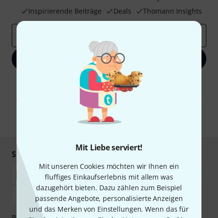
Inspirierende Beiträge
Deals
Thomann Insights
E-Mail-Adresse
*
Jetzt anmelden
Mit Klick auf „Jetzt anmelden“ stimmen Sie dem Erhalt von E-Mail-
Werbung und einer Messung des E-Mail-Nutzungsverhaltens zu. Die
Abmeldung ist jederzeit möglich. Weitere Informationen finden Sie in
unseren
Datenschutzhinweisen
.
* Pflichtfeld
Mit Liebe serviert!
Sicher einkaufen & bezahlen
Mit unseren Cookies möchten wir Ihnen ein
fluffiges Einkaufserlebnis mit allem was
dazugehört bieten. Dazu zählen zum Beispiel
passende Angebote, personalisierte Anzeigen
und das Merken von Einstellungen. Wenn das für
Bezahlen Sie vertraulich und sicher per Nachnahme,