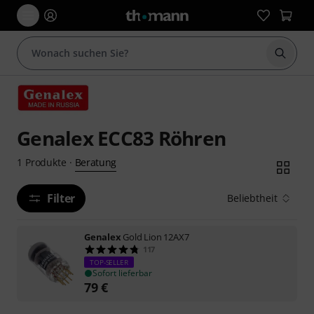
Suche 
Genalex ECC83 Röhren
Beratung
1
Produkte
·
Filter
Beliebtheit
Genalex
Gold Lion 12AX7
117
TOP-SELLER
Sofort lieferbar
79
€