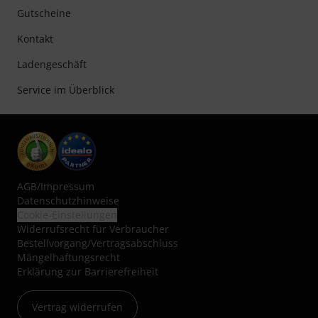
Gutscheine
Kontakt
Ladengeschäft
Service im Überblick
AGB
/
Impressum
Datenschutzhinweise
Cookie-Einstellungen
Widerrufsrecht für Verbraucher
Bestellvorgang/Vertragsabschluss
Mängelhaftungsrecht
Erklärung zur Barrierefreiheit
Vertrag widerrufen