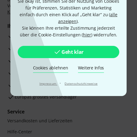
Sie okay ist, stimmen Sie der Nutzung von Cookies
Vorkasse, PayPal, Amazon Pay,
Klarna Sofort bezahlen
,
für Präferenzen, Statistiken und Marketing
Klarna Ratenzahlung
oder Kreditkarte.
einfach durch einen Klick auf „Geht klar“ zu (
alle
anzeigen
).
Ihre Vorteile
Sie können Ihre erteilte Zustimmung jederzeit
über die Cookie-Einstellungen (
hier
) widerrufen.
3 Jahre Thomann Garantie
30 Tage Money-Back-Garantie
Geht klar
Reparaturservice
Cookies ablehnen
Weitere Infos
Beratung durch Fachexperten
·
Impressum
Datenschutzhinweise
Zufriedenheitsgarantie
Europas größtes Versandlager
Service
Versandkosten und Lieferzeiten
Hilfe-Center