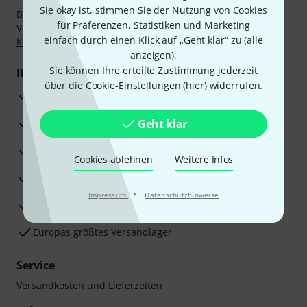
Sie okay ist, stimmen Sie der Nutzung von Cookies
Bezahlen Sie vertraulich und sicher per Nachnahme,
für Präferenzen, Statistiken und Marketing
Vorkasse, PayPal, Amazon Pay,
Klarna Sofort bezahlen
,
einfach durch einen Klick auf „Geht klar“ zu (
alle
Klarna Ratenzahlung
oder Kreditkarte.
anzeigen
).
Sie können Ihre erteilte Zustimmung jederzeit
Ihre Vorteile
über die Cookie-Einstellungen (
hier
) widerrufen.
3 Jahre Thomann Garantie
30 Tage Money-Back-Garantie
Geht klar
Reparaturservice
Cookies ablehnen
Weitere Infos
Beratung durch Fachexperten
·
Impressum
Datenschutzhinweise
Zufriedenheitsgarantie
Europas größtes Versandlager
Service
Versandkosten und Lieferzeiten