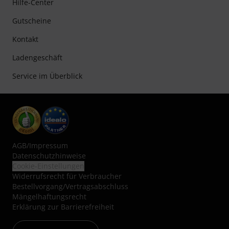
Hilfe-Center
Gutscheine
Kontakt
Ladengeschäft
Service im Überblick
AGB
/
Impressum
Datenschutzhinweise
Cookie-Einstellungen
Widerrufsrecht für Verbraucher
Bestellvorgang/Vertragsabschluss
Mängelhaftungsrecht
Erklärung zur Barrierefreiheit