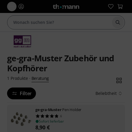
Suche 
ge-gra-Muster Zubehör und
Kopfhörer
Beratung
1
Produkte
·
Filter
Beliebtheit
ge-gra-Muster
Pen Holder
6
Sofort lieferbar
8,90
€