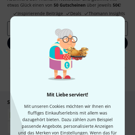
etwas Glück einen von
50 Gutscheinen
über jeweils
50€
!
Inspirierende Beiträge
Deals
Thomann Insights
E-Mail-Adresse
*
Jetzt anmelden
Mit Klick auf „Jetzt anmelden“ stimmen Sie dem Erhalt von E-Mail-
Werbung und einer Messung des E-Mail-Nutzungsverhaltens zu. Die
Abmeldung ist jederzeit möglich. Weitere Informationen finden Sie in
unseren
Datenschutzhinweisen
.
* Pflichtfeld
Mit Liebe serviert!
Sicher einkaufen & bezahlen
Mit unseren Cookies möchten wir Ihnen ein
fluffiges Einkaufserlebnis mit allem was
dazugehört bieten. Dazu zählen zum Beispiel
passende Angebote, personalisierte Anzeigen
und das Merken von Einstellungen. Wenn das für