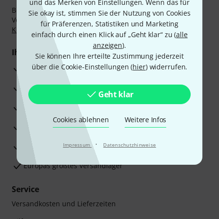
und das Merken von Einstellungen. Wenn das für
Bezahlen Sie vertraulich und sicher per Nachnahme,
Sie okay ist, stimmen Sie der Nutzung von Cookies
Vorkasse, PayPal, Amazon Pay,
Klarna Sofort bezahlen
,
für Präferenzen, Statistiken und Marketing
Klarna Ratenzahlung
oder Kreditkarte.
einfach durch einen Klick auf „Geht klar“ zu (
alle
anzeigen
).
Ihre Vorteile
Sie können Ihre erteilte Zustimmung jederzeit
über die Cookie-Einstellungen (
hier
) widerrufen.
3 Jahre Thomann Garantie
30 Tage Money-Back-Garantie
Geht klar
Reparaturservice
Cookies ablehnen
Weitere Infos
Beratung durch Fachexperten
·
Zufriedenheitsgarantie
Impressum
Datenschutzhinweise
Europas größtes Versandlager
Service
Versandkosten und Lieferzeiten