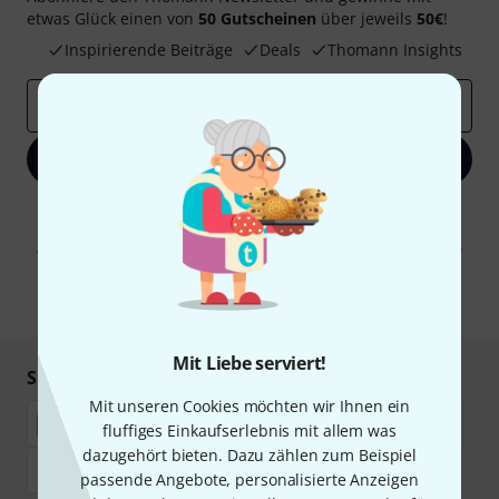
etwas Glück einen von
50 Gutscheinen
über jeweils
50€
!
Inspirierende Beiträge
Deals
Thomann Insights
E-Mail-Adresse
*
Jetzt anmelden
Mit Klick auf „Jetzt anmelden“ stimmen Sie dem Erhalt von E-Mail-
Werbung und einer Messung des E-Mail-Nutzungsverhaltens zu. Die
Abmeldung ist jederzeit möglich. Weitere Informationen finden Sie in
unseren
Datenschutzhinweisen
.
* Pflichtfeld
Mit Liebe serviert!
Sicher einkaufen & bezahlen
Mit unseren Cookies möchten wir Ihnen ein
fluffiges Einkaufserlebnis mit allem was
dazugehört bieten. Dazu zählen zum Beispiel
passende Angebote, personalisierte Anzeigen