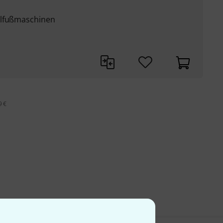
elfußmaschinen
9 €