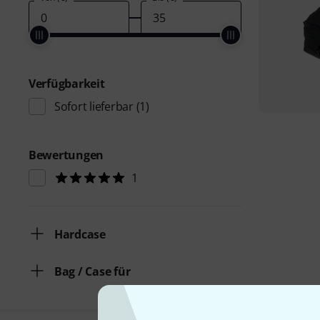
Verfügbarkeit
Sofort lieferbar
(1)
Bewertungen
1
Hardcase
Bag / Case für