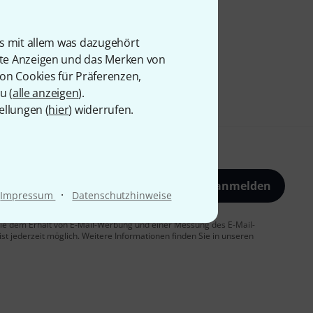
is mit allem was dazugehört
rte Anzeigen und das Merken von
von Cookies für Präferenzen,
u (
alle anzeigen
).
ellungen (
hier
) widerrufen.
Jetzt anmelden
·
Impressum
Datenschutzhinweise
 Sie dem Erhalt von E-Mail-Werbung und einer Messung des E-Mail-
t jederzeit möglich. Weitere Informationen finden Sie in unseren