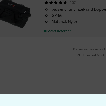
107
passend für Einzel- und Dopp
GP-66
Material: Nylon
Sofort lieferbar
Kostenloser Versand ab 2
Alle Preise inkl. MwSt.