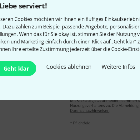
Liebe serviert!
Gefällt Ihnen, was Sie sehen?
seren Cookies möchten wir Ihnen ein fluffiges Einkaufserlebn
n. Dazu zählen zum Beispiel passende Angebote, personalisie
Teilen
Hilfe & Feedback
llungen. Wenn das für Sie okay ist, stimmen Sie der Nutzung 
tiken und Marketing einfach durch einen Klick auf „Geht klar“ z
nnen Ihre erteilte Zustimmung jederzeit über die Cookie-Einst
Cookies ablehnen
Weitere Infos
Geht klar
E-Mail-Adresse
*
 gewinne mit etwas Glück
50€
!
Mit Klick auf „Jetzt anmelden“ stimmen
Nutzungsverhaltens zu. Die Abmeldung is
Datenschutzhinweisen
.
* Pflichtfeld