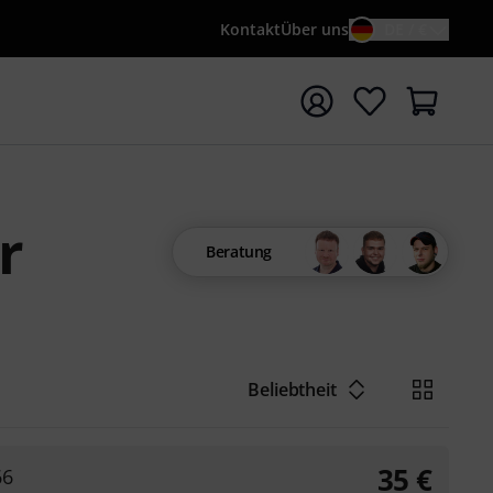
Kontakt
Über uns
DE / €
e mit Suchwort {searchTerm} starten
r
Beratung
Beliebtheit
35
€
66