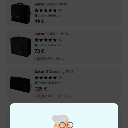
Gator
G-Mix-B 1818
96
Sofort lieferbar
49
€
Gator
G-Mix-L 1618A
16
Sofort lieferbar
73
€
-23%
UVP:
95
€
Gator
G-Mixerbag-3621
10
Sofort lieferbar
125
€
-16%
UVP:
149,69
€
Gator
G-Mix-B 2123
32
Sofort lieferbar
59
€