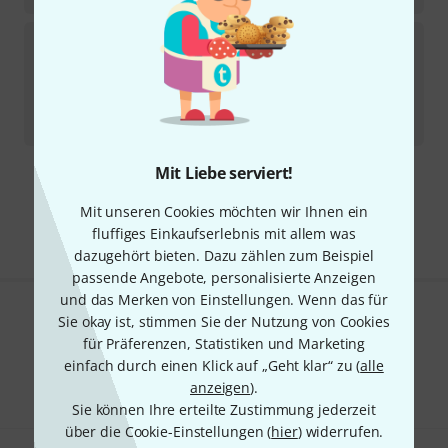
Gator
G-MIX 20"x25"
13
Sofort lieferbar
195
€
-22%
UVP:
249
€
Mit Liebe serviert!
Kostenloser Versand ab 29 €
Alle Preise inkl. MwSt.
Mit unseren Cookies möchten wir Ihnen ein
fluffiges Einkaufserlebnis mit allem was
dazugehört bieten. Dazu zählen zum Beispiel
passende Angebote, personalisierte Anzeigen
und das Merken von Einstellungen. Wenn das für
Sie okay ist, stimmen Sie der Nutzung von Cookies
Gefällt Ihnen, was Sie sehen?
für Präferenzen, Statistiken und Marketing
einfach durch einen Klick auf „Geht klar“ zu (
alle
Teilen
Hilfe & Feedback
anzeigen
).
Sie können Ihre erteilte Zustimmung jederzeit
über die Cookie-Einstellungen (
hier
) widerrufen.