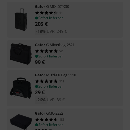
Gator
G-MIX 20"X30"
11
Sofort lieferbar
205
€
-18%
UVP:
249
€
Gator
G-Mixerbag-2621
52
Sofort lieferbar
99
€
Gator
Multi-FX Bag 1110
111
Sofort lieferbar
29
€
-26%
UVP:
39
€
Gator
GMC-2222
183
Sofort lieferbar