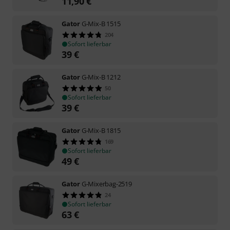
11,90
€
Gator
G-Mix-B 1515
204
Sofort lieferbar
39
€
Gator
G-Mix-B 1212
50
Sofort lieferbar
39
€
Gator
G-Mix-B 1815
169
Sofort lieferbar
49
€
Gator
G-Mixerbag-2519
24
Sofort lieferbar
63
€