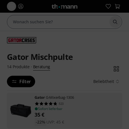
Suche 
Gator Mischpulte
Beratung
14
Produkte
·
Filter
Beliebtheit
Gator
G-Mixerbag-1306
523
Sofort lieferbar
35
€
-22%
UVP:
45
€