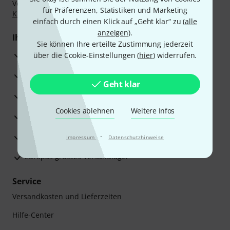
Vorkasse, PayPal, Amazon Pay,
Klarna Sofort bezahlen
,
für Präferenzen, Statistiken und Marketing
Klarna Ratenzahlung
oder Kreditkarte.
einfach durch einen Klick auf „Geht klar“ zu (
alle
anzeigen
).
Ihre Vorteile
Sie können Ihre erteilte Zustimmung jederzeit
3 Jahre Thomann Garantie
über die Cookie-Einstellungen (
hier
) widerrufen.
30 Tage Money-Back-Garantie
Geht klar
Reparaturservice
Cookies ablehnen
Weitere Infos
Beratung durch Fachexperten
Zufriedenheitsgarantie
·
Impressum
Datenschutzhinweise
Europas größtes Versandlager
Service
Versandkosten und Lieferzeiten
Hilfe-Center