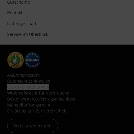
Gutscheine
Kontakt
Ladengeschäft
Service im Überblick
AGB
/
Impressum
Datenschutzhinweise
Cookie-Einstellungen
Widerrufsrecht für Verbraucher
Bestellvorgang/Vertragsabschluss
Mängelhaftungsrecht
Erklärung zur Barrierefreiheit
Vertrag widerrufen