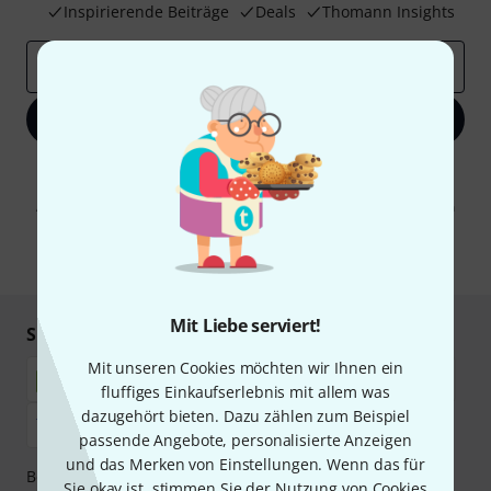
Inspirierende Beiträge
Deals
Thomann Insights
E-Mail-Adresse
*
Jetzt anmelden
Mit Klick auf „Jetzt anmelden“ stimmen Sie dem Erhalt von E-Mail-
Werbung und einer Messung des E-Mail-Nutzungsverhaltens zu. Die
Abmeldung ist jederzeit möglich. Weitere Informationen finden Sie in
unseren
Datenschutzhinweisen
.
* Pflichtfeld
Mit Liebe serviert!
Sicher einkaufen & bezahlen
Mit unseren Cookies möchten wir Ihnen ein
fluffiges Einkaufserlebnis mit allem was
dazugehört bieten. Dazu zählen zum Beispiel
passende Angebote, personalisierte Anzeigen
und das Merken von Einstellungen. Wenn das für
Bezahlen Sie vertraulich und sicher per Nachnahme,
Sie okay ist, stimmen Sie der Nutzung von Cookies