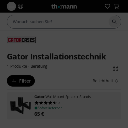
Suche 
Gator Installationstechnik
Beratung
1
Produkte
·
Filter
Beliebtheit
Gator
Wall Mount Speaker Stands
2
Sofort lieferbar
65
€