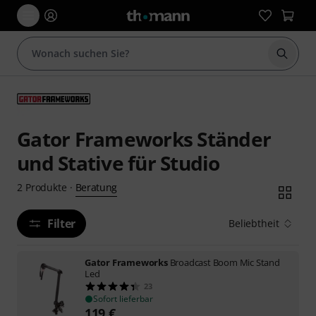
Suche 
Gator Frameworks Ständer
und Stative für Studio
Beratung
2
Produkte
·
Filter
Beliebtheit
Gator Frameworks
Broadcast Boom Mic Stand
Led
23
Sofort lieferbar
119
€