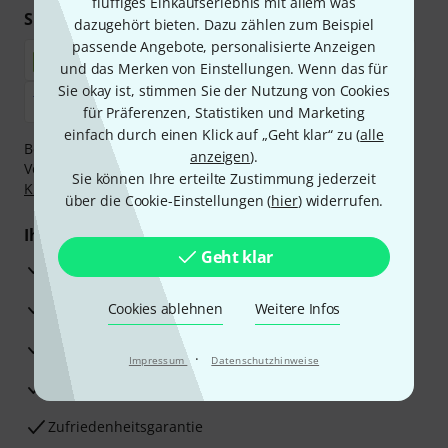
fluffiges Einkaufserlebnis mit allem was
Sicher einkaufen & bezahlen
dazugehört bieten. Dazu zählen zum Beispiel
passende Angebote, personalisierte Anzeigen
und das Merken von Einstellungen. Wenn das für
Sie okay ist, stimmen Sie der Nutzung von Cookies
für Präferenzen, Statistiken und Marketing
einfach durch einen Klick auf „Geht klar“ zu (
alle
Bezahlen Sie vertraulich und sicher per Nachnahme,
anzeigen
).
Vorkasse, PayPal, Amazon Pay,
Klarna Sofort bezahlen
,
Sie können Ihre erteilte Zustimmung jederzeit
Klarna Ratenzahlung
oder Kreditkarte.
über die Cookie-Einstellungen (
hier
) widerrufen.
Ihre Vorteile
Geht klar
3 Jahre Thomann Garantie
30 Tage Money-Back-Garantie
Cookies ablehnen
Weitere Infos
Reparaturservice
·
Impressum
Datenschutzhinweise
Beratung durch Fachexperten
Zufriedenheitsgarantie