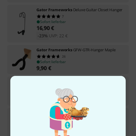
Gator Frameworks
Deluxe Guitar Closet Hanger
7
Sofort lieferbar
16,90
€
-23%
UVP:
22
€
Gator Frameworks
GFW-GTR-Hanger Maple
26
Sofort lieferbar
9,90
€
Gator Frameworks
Upright Stand Clarinet/Flute
8
Sofort lieferbar
16,90
€
Gator Frameworks
GFW-GTR-Hanger SC
7
Sofort lieferbar
8,90
€