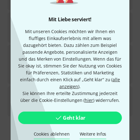
-26%
UVP:
12
€
Gator Frameworks
Tripod Multi Stand Sax/Flute
Mit Liebe serviert!
4
Sofort lieferbar
Mit unseren Cookies möchten wir Ihnen ein
28
€
fluffiges Einkaufserlebnis mit allem was
dazugehört bieten. Dazu zählen zum Beispiel
Gator Frameworks
GFW-GTR-Hanger Cherry
passende Angebote, personalisierte Anzeigen
12
und das Merken von Einstellungen. Wenn das für
In 1–2 Wochen lieferbar
Sie okay ist, stimmen Sie der Nutzung von Cookies
9,50
€
für Präferenzen, Statistiken und Marketing
-21%
UVP:
12
€
einfach durch einen Klick auf „Geht klar“ zu (
alle
anzeigen
).
Gator Frameworks
Elite Guitar Hanging S B-Stock
Sie können Ihre erteilte Zustimmung jederzeit
über die Cookie-Einstellungen (
hier
) widerrufen.
Sofort lieferbar
73
€
Geht klar
Kostenloser Versand ab 29 €
Cookies ablehnen
Weitere Infos
Alle Preise inkl. MwSt.