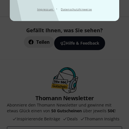
·
Impressum
Datenschutzhinweise
Gefällt Ihnen, was Sie sehen?
Teilen
Hilfe & Feedback
Thomann Newsletter
Abonniere den Thomann Newsletter und gewinne mit
etwas Glück einen von
50 Gutscheinen
über jeweils
50€
!
Inspirierende Beiträge
Deals
Thomann Insights