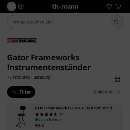
Suche 
Gator Frameworks
Instrumentenständer
Beratung
19
Produkte
·
Filter
Beliebtheit
Gator Frameworks
GFW-GTR seat with stand
75
Sofort lieferbar
93
€