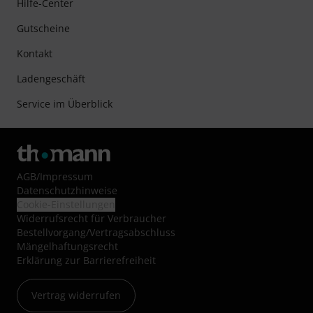
Hilfe-Center
Gutscheine
Kontakt
Ladengeschäft
Service im Überblick
AGB
/
Impressum
Datenschutzhinweise
Cookie-Einstellungen
Widerrufsrecht für Verbraucher
Bestellvorgang/Vertragsabschluss
Mängelhaftungsrecht
Erklärung zur Barrierefreiheit
Vertrag widerrufen