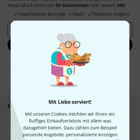
etwas Glück einen von
50 Gutscheinen
über jeweils
50€
!
Inspirierende Beiträge
Deals
Thomann Insights
E-Mail-Adresse
*
Jetzt anmelden
Mit Klick auf „Jetzt anmelden“ stimmen Sie dem Erhalt von E-Mail-
Werbung und einer Messung des E-Mail-Nutzungsverhaltens zu. Die
Abmeldung ist jederzeit möglich. Weitere Informationen finden Sie in
unseren
Datenschutzhinweisen
.
* Pflichtfeld
Mit Liebe serviert!
Sicher einkaufen & bezahlen
Mit unseren Cookies möchten wir Ihnen ein
fluffiges Einkaufserlebnis mit allem was
dazugehört bieten. Dazu zählen zum Beispiel
passende Angebote, personalisierte Anzeigen