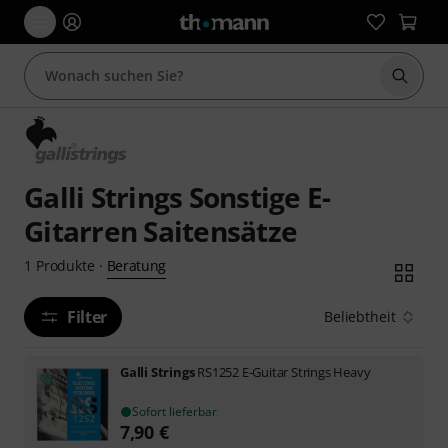
Suche 
Galli Strings Sonstige E-
Gitarren Saitensätze
Beratung
1
Produkte
·
Filter
Beliebtheit
Galli Strings
RS1252 E-Guitar Strings Heavy
Sofort lieferbar
7,90
€