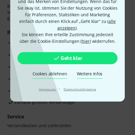
und das Merken von Einstellungen. Wenn das für
Bezahlen Sie vertraulich und sicher per Nachnahme,
Sie okay ist, stimmen Sie der Nutzung von Cookies
Vorkasse, PayPal, Amazon Pay,
Klarna Sofort bezahlen
,
für Präferenzen, Statistiken und Marketing
Klarna Ratenzahlung
oder Kreditkarte.
einfach durch einen Klick auf „Geht klar“ zu (
alle
anzeigen
).
Ihre Vorteile
Sie können Ihre erteilte Zustimmung jederzeit
über die Cookie-Einstellungen (
hier
) widerrufen.
3 Jahre Thomann Garantie
30 Tage Money-Back-Garantie
Geht klar
Reparaturservice
Cookies ablehnen
Weitere Infos
Beratung durch Fachexperten
·
Zufriedenheitsgarantie
Impressum
Datenschutzhinweise
Europas größtes Versandlager
Service
Versandkosten und Lieferzeiten