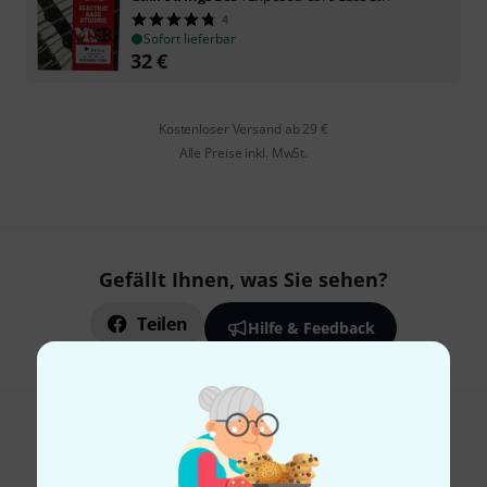
4
Sofort lieferbar
32
€
Kostenloser Versand ab 29 €
Alle Preise inkl. MwSt.
Gefällt Ihnen, was Sie sehen?
Teilen
Hilfe & Feedback