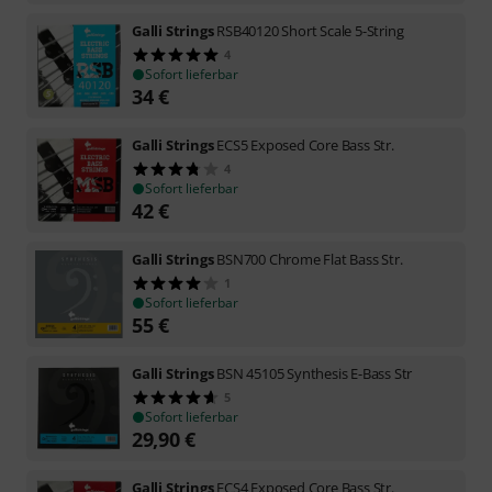
Galli Strings
RSB40120 Short Scale 5-String
4
Sofort lieferbar
34
€
Galli Strings
ECS5 Exposed Core Bass Str.
4
Sofort lieferbar
42
€
Galli Strings
BSN700 Chrome Flat Bass Str.
1
Sofort lieferbar
55
€
Galli Strings
BSN 45105 Synthesis E-Bass Str
5
Sofort lieferbar
29,90
€
Galli Strings
ECS4 Exposed Core Bass Str.