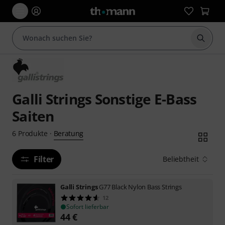
Suche 
Galli Strings Sonstige E-Bass
Saiten
Beratung
6
Produkte
·
Filter
Beliebtheit
Galli Strings
G77 Black Nylon Bass Strings
12
Sofort lieferbar
44
€