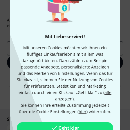
Thomann Newsletter
Abonniere den Thomann Newsletter und gewinne mit
etwas Glück einen von
50 Gutscheinen
über jeweils
50€
!
Inspirierende Beiträge
Deals
Thomann Insights
Mit Liebe serviert!
Mit unseren Cookies möchten wir Ihnen ein
E-Mail-Adresse
*
fluffiges Einkaufserlebnis mit allem was
dazugehört bieten. Dazu zählen zum Beispiel
Jetzt anmelden
passende Angebote, personalisierte Anzeigen
und das Merken von Einstellungen. Wenn das für
Mit Klick auf „Jetzt anmelden“ stimmen Sie dem Erhalt von E-Mail-
Sie okay ist, stimmen Sie der Nutzung von Cookies
Werbung und einer Messung des E-Mail-Nutzungsverhaltens zu. Die
Abmeldung ist jederzeit möglich. Weitere Informationen finden Sie in
für Präferenzen, Statistiken und Marketing
unseren
Datenschutzhinweisen
.
einfach durch einen Klick auf „Geht klar“ zu (
alle
anzeigen
).
* Pflichtfeld
Sie können Ihre erteilte Zustimmung jederzeit
über die Cookie-Einstellungen (
hier
) widerrufen.
Sicher einkaufen & bezahlen
Geht klar